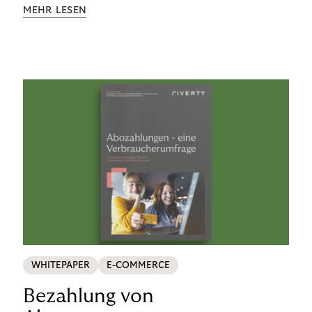
Aufklärung zu Finanzthemen helfen wir Menschen,
MEHR LESEN
ein Leben in finanzieller Freiheit zu führen. So
wollen wir eine nachhaltige Art schaffen,
einzukaufen, zu konsumieren und zu zahlen.
WHITEPAPER
E-COMMERCE
Bezahlung von