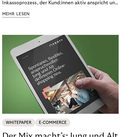
Inkassoprozess, der Kund:innen aktiv anspricht und
ihnen einfache digitale Zahlungs-Tools bietet und
MEHR LESEN
Finanzbildung ermöglicht. So bleiben Menschen
finanziell unabhängig – und in einem
selbstbestimmten Customer Lifecycle mit Ihrem
Unternehmen.
WHITEPAPER
E-COMMERCE
Der Mix macht’s: Jung und Alt