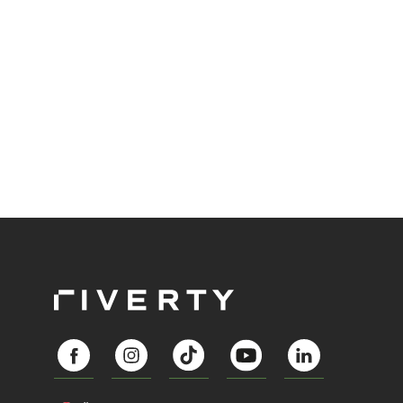
unseres wirtschaftlichen Handelns stellt? Eine
Zukunft, die auf der festen Überzeugung aufbaut,
dass jeder das Recht haben sollte, seiner Berufung
und Leidenschaft zu folgen?