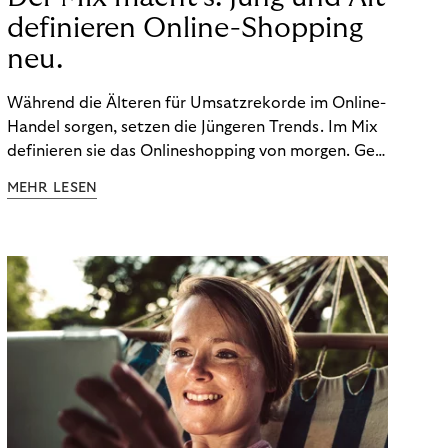
definieren Online-Shopping
neu.
Während die Älteren für Umsatzrekorde im Online-
Handel sorgen, setzen die Jüngeren Trends. Im Mix
definieren sie das Onlineshopping von morgen. Gen
Z und Best Ager eint im Onlineshopping eine
MEHR LESEN
gemeinsame Leidenschaft - allerdings
unterscheiden sie sich in ihren Vorlieben und
Verhaltensweisen. Wir haben uns das genauer
angeschaut.