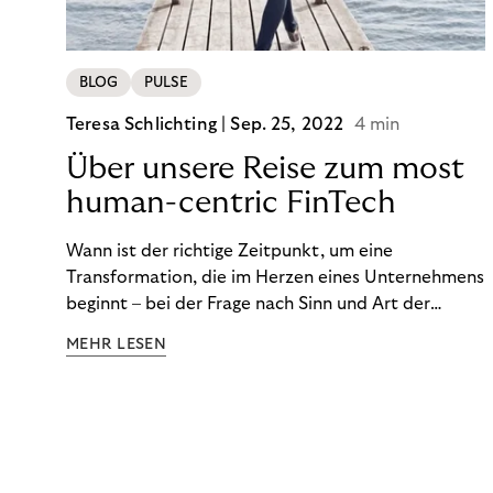
BLOG
PULSE
Teresa Schlichting |
Sep. 25, 2022
4 min
Über unsere Reise zum most
human-centric FinTech
Wann ist der richtige Zeitpunkt, um eine
Transformation, die im Herzen eines Unternehmens
beginnt – bei der Frage nach Sinn und Art der
Zusammenarbeit – nach außen zu tragen? Wann
MEHR LESEN
kommuniziert man ein Ziel, das so ganzheitlich ist,
dass es heute noch nicht für alle Produkte,
Prozesse und Strukturen umgesetzt sein kann?
Wann ist in Zeiten von Pandemie und humanitären
Krisen der richtige Moment, über eine Zukunft zu
sprechen, die den Menschen in den Mittelpunkt