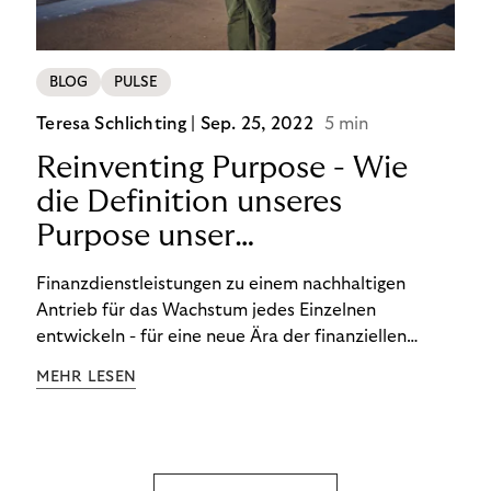
BLOG
PULSE
Teresa Schlichting |
Sep. 25, 2022
5 min
Reinventing Purpose - Wie
die Definition unseres
Purpose unser
Transformation beeinflusst
Finanzdienstleistungen zu einem nachhaltigen
hat!
Antrieb für das Wachstum jedes Einzelnen
entwickeln - für eine neue Ära der finanziellen
Freiheit. Die Definition unseres Purpose war der
MEHR LESEN
Startpunkt unserer Transformation. Lesen Sie mehr
über unsere FinTech Ambitionen und wie wir unsere
Organisation auf unseren Purpose ausgerichtet
haben.