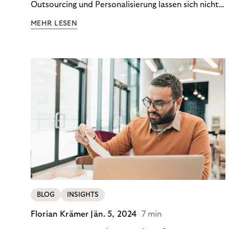
Outsourcing und Personalisierung lassen sich nicht
nur Kosten optimieren, sondern auch stabile
MEHR LESEN
Ergebnisse sichern. Riverty zeigt, wie Recovery-
Teams aus einem Kostenfaktor einen echten
Werttreiber machen.
BLOG
INSIGHTS
Florian Krämer
Jän. 5, 2024
7 min