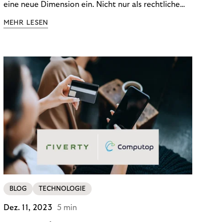
eine neue Dimension ein. Nicht nur als rechtliche
Notwendigkeit, sondern als strategischer
MEHR LESEN
Wettbewerbsvorteil. In einem Umfeld steigender
regulatorischer Anforderungen – etwa durch Basel
III, MiFID II oder die Datenschutz-Grundverordnung
(DSGVO) – geraten viele Unternehmen an die
Grenzen traditioneller Compliance-Mechanismen.
BLOG
TECHNOLOGIE
Dez. 11, 2023
5 min