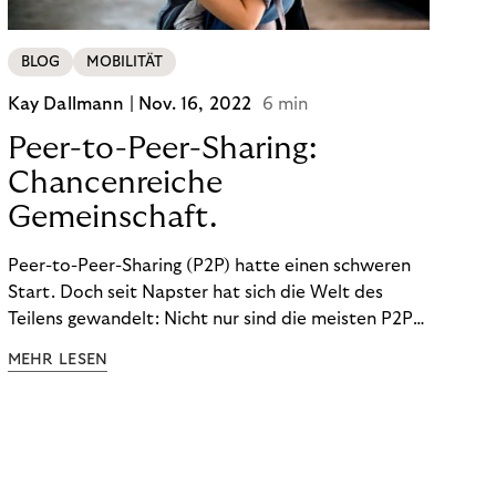
BLOG
MOBILITÄT
Kay Dallmann |
Nov. 16, 2022
6 min
Peer-to-Peer-Sharing:
Chancenreiche
Gemeinschaft.
Peer-to-Peer-Sharing (P2P) hatte einen schweren
Start. Doch seit Napster hat sich die Welt des
Teilens gewandelt: Nicht nur sind die meisten P2P-
Sharing-Modelle komplett legal. Auch was geteilt
MEHR LESEN
wird, hat sich geändert. Das bietet Unternehmen
Chancen.