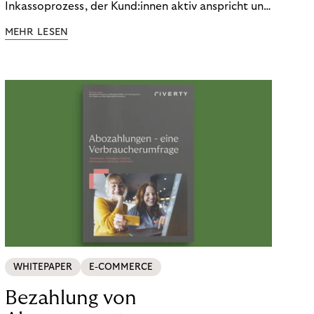
Inkassoprozess, der Kund:innen aktiv anspricht und
ihnen einfache digitale Zahlungs-Tools bietet und
MEHR LESEN
Finanzbildung ermöglicht. So bleiben Menschen
finanziell unabhängig – und in einem
selbstbestimmten Customer Lifecycle mit Ihrem
Unternehmen.
WHITEPAPER
E-COMMERCE
Bezahlung von