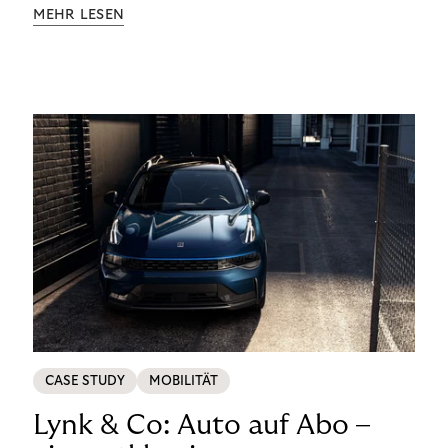
Aufklärung zu Finanzthemen helfen wir Menschen,
MEHR LESEN
ein Leben in finanzieller Freiheit zu führen. So
wollen wir eine nachhaltige Art schaffen,
einzukaufen, zu konsumieren und zu zahlen.
CASE STUDY
MOBILITÄT
Lynk & Co: Auto auf Abo –