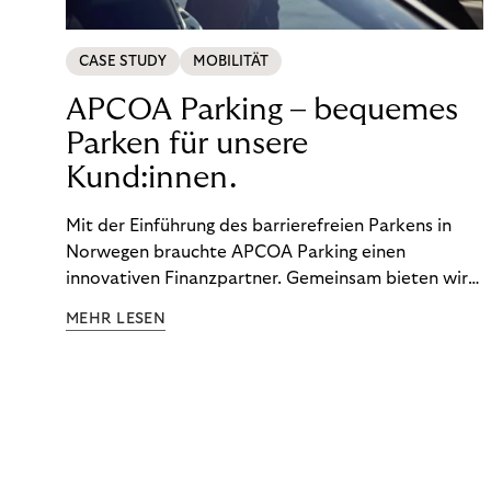
CASE STUDY
MOBILITÄT
APCOA Parking – bequemes
Parken für unsere
Kund:innen.
Mit der Einführung des barrierefreien Parkens in
Norwegen brauchte APCOA Parking einen
innovativen Finanzpartner. Gemeinsam bieten wir
den Kund:innen ein reibungsloses Free-Flow-
MEHR LESEN
Erlebnis.