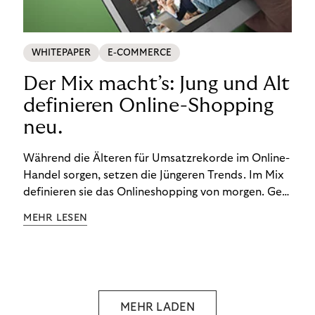
WHITEPAPER
E-COMMERCE
Der Mix macht’s: Jung und Alt
definieren Online-Shopping
neu.
Während die Älteren für Umsatzrekorde im Online-
Handel sorgen, setzen die Jüngeren Trends. Im Mix
definieren sie das Onlineshopping von morgen. Gen
Z und Best Ager eint im Onlineshopping eine
MEHR LESEN
gemeinsame Leidenschaft - allerdings
unterscheiden sie sich in ihren Vorlieben und
Verhaltensweisen. Wir haben uns das genauer
angeschaut.
MEHR LADEN