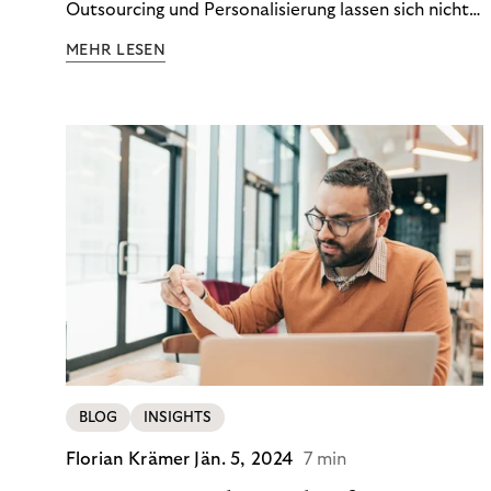
Outsourcing und Personalisierung lassen sich nicht
nur Kosten optimieren, sondern auch stabile
MEHR LESEN
Ergebnisse sichern. Riverty zeigt, wie Recovery-
Teams aus einem Kostenfaktor einen echten
Werttreiber machen.
BLOG
INSIGHTS
Florian Krämer
Jän. 5, 2024
7 min