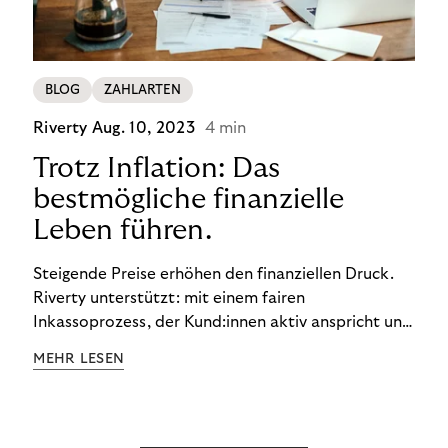
BLOG
ZAHLARTEN
Riverty
Aug. 10, 2023
4 min
Trotz Inflation: Das
bestmögliche finanzielle
Leben führen.
Steigende Preise erhöhen den finanziellen Druck.
Riverty unterstützt: mit einem fairen
Inkassoprozess, der Kund:innen aktiv anspricht und
ihnen einfache digitale Zahlungs-Tools bietet und
MEHR LESEN
Finanzbildung ermöglicht. So bleiben Menschen
finanziell unabhängig – und in einem
selbstbestimmten Customer Lifecycle mit Ihrem
Unternehmen.