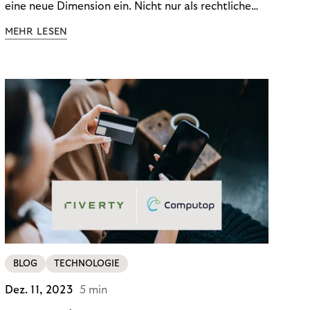
eine neue Dimension ein. Nicht nur als rechtliche
Notwendigkeit, sondern als strategischer
MEHR LESEN
Wettbewerbsvorteil. In einem Umfeld steigender
regulatorischer Anforderungen – etwa durch Basel
III, MiFID II oder die Datenschutz-Grundverordnung
(DSGVO) – geraten viele Unternehmen an die
Grenzen traditioneller Compliance-Mechanismen.
BLOG
TECHNOLOGIE
Dez. 11, 2023
5 min