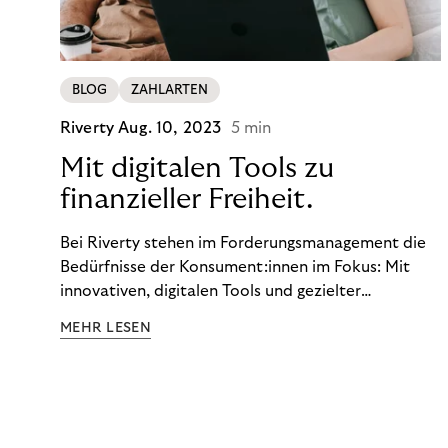
BLOG
ZAHLARTEN
Riverty
Aug. 10, 2023
5 min
Mit digitalen Tools zu
finanzieller Freiheit.
Bei Riverty stehen im Forderungsmanagement die
Bedürfnisse der Konsument:innen im Fokus: Mit
innovativen, digitalen Tools und gezielter
Aufklärung zu Finanzthemen helfen wir Menschen,
MEHR LESEN
ein Leben in finanzieller Freiheit zu führen. So
wollen wir eine nachhaltige Art schaffen,
einzukaufen, zu konsumieren und zu zahlen.