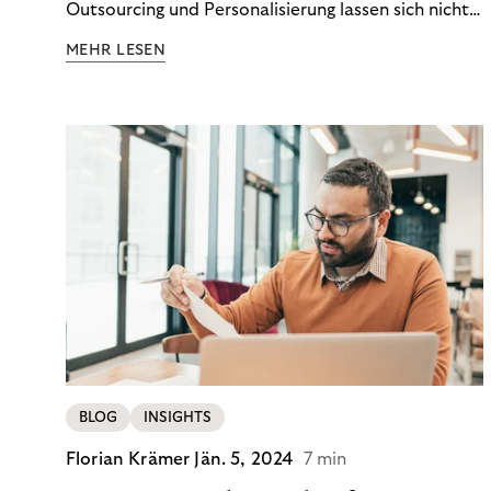
Outsourcing und Personalisierung lassen sich nicht
nur Kosten optimieren, sondern auch stabile
MEHR LESEN
Ergebnisse sichern. Riverty zeigt, wie Recovery-
Teams aus einem Kostenfaktor einen echten
Werttreiber machen.
BLOG
INSIGHTS
Florian Krämer
Jän. 5, 2024
7 min