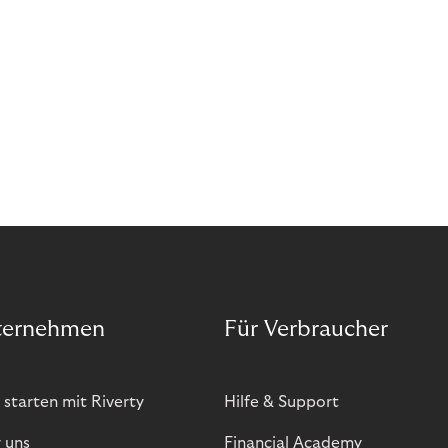
sich. Doch was genau können Sie tun, um
Abozahlungen für Ihren Erfolg zu nutzen?
ternehmen
Für Verbraucher
 starten mit Riverty
Hilfe & Support
 uns
Financial Academy