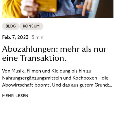
BLOG
KONSUM
Feb. 7, 2023
5 min
Abozahlungen: mehr als nur
eine Transaktion.
Von Musik, Filmen und Kleidung bis hin zu
Nahrungsergänzungsmitteln und Kochboxen – die
Abowirtschaft boomt. Und das aus gutem Grund:
Abonnements geben uns die Flexibilität, die wir uns
MEHR LESEN
wünschen. Sie ermöglichen es uns, Produkte und
Dienstleistungen jederzeit zu nutzen, ohne sie
kaufen zu müssen. Viele große Unternehmen haben
das Potenzial von Abonnements schon für sich
entdeckt. Und das neue Geschäftsmodell rentiert