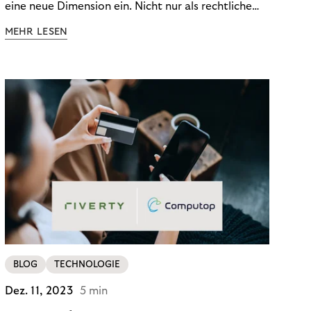
eine neue Dimension ein. Nicht nur als rechtliche
Notwendigkeit, sondern als strategischer
MEHR LESEN
Wettbewerbsvorteil. In einem Umfeld steigender
regulatorischer Anforderungen – etwa durch Basel
III, MiFID II oder die Datenschutz-Grundverordnung
(DSGVO) – geraten viele Unternehmen an die
Grenzen traditioneller Compliance-Mechanismen.
BLOG
TECHNOLOGIE
Dez. 11, 2023
5 min