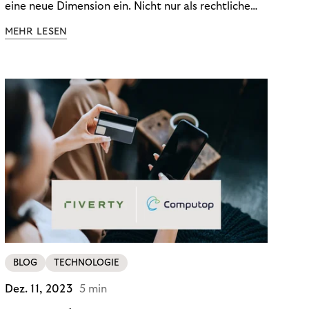
eine neue Dimension ein. Nicht nur als rechtliche
Notwendigkeit, sondern als strategischer
MEHR LESEN
Wettbewerbsvorteil. In einem Umfeld steigender
regulatorischer Anforderungen – etwa durch Basel
III, MiFID II oder die Datenschutz-Grundverordnung
(DSGVO) – geraten viele Unternehmen an die
Grenzen traditioneller Compliance-Mechanismen.
BLOG
TECHNOLOGIE
Dez. 11, 2023
5 min