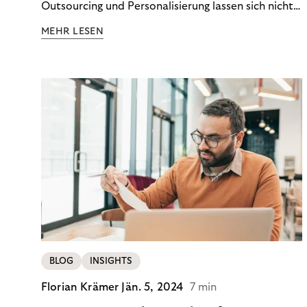
Outsourcing und Personalisierung lassen sich nicht
nur Kosten optimieren, sondern auch stabile
MEHR LESEN
Ergebnisse sichern. Riverty zeigt, wie Recovery-
Teams aus einem Kostenfaktor einen echten
Werttreiber machen.
BLOG
INSIGHTS
Florian Krämer
Jän. 5, 2024
7 min