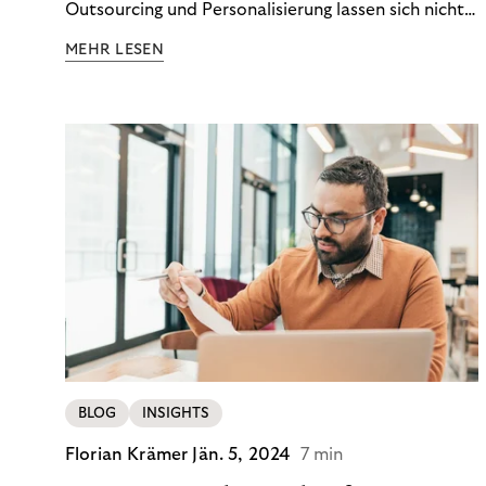
Outsourcing und Personalisierung lassen sich nicht
nur Kosten optimieren, sondern auch stabile
MEHR LESEN
Ergebnisse sichern. Riverty zeigt, wie Recovery-
Teams aus einem Kostenfaktor einen echten
Werttreiber machen.
BLOG
INSIGHTS
Florian Krämer
Jän. 5, 2024
7 min