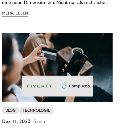
eine neue Dimension ein. Nicht nur als rechtliche
Notwendigkeit, sondern als strategischer
MEHR LESEN
Wettbewerbsvorteil. In einem Umfeld steigender
regulatorischer Anforderungen – etwa durch Basel
III, MiFID II oder die Datenschutz-Grundverordnung
(DSGVO) – geraten viele Unternehmen an die
Grenzen traditioneller Compliance-Mechanismen.
BLOG
TECHNOLOGIE
Dez. 11, 2023
5 min