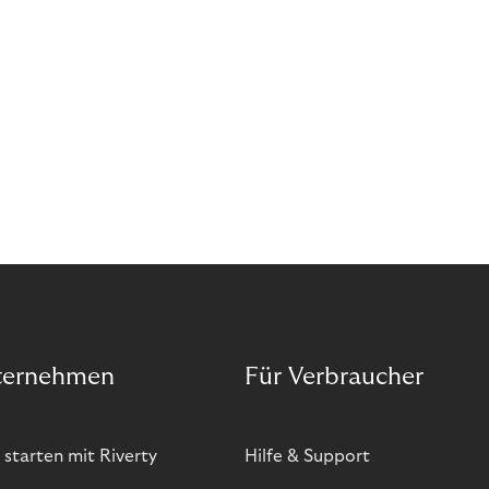
bietet zwar viele Vorteile, hat aber auch seinen
Preis. Potenzielle Betrugsfälle oder zusätzliche
Betriebskosten sind nur einige der Risiken. Ist es
das also wert? Wir stellen die Vor- und Nachteile
von BOPIS vor.
ternehmen
Für Verbraucher
 starten mit Riverty
Hilfe & Support