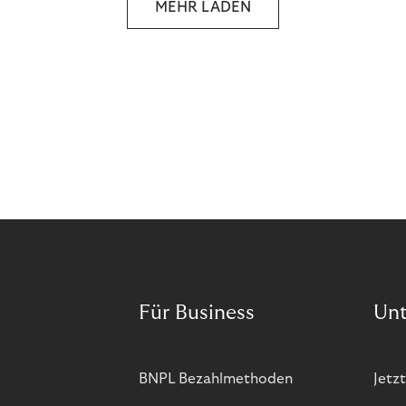
MEHR LADEN
and more companies are taking technical steps to
tackle.
Für Business
Un
BNPL Bezahlmethoden
Jetzt