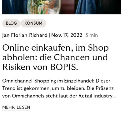
BLOG
KONSUM
Jan Florian Richard |
Nov. 17, 2022
5 min
Online einkaufen, im Shop
abholen: die Chancen und
Risiken von BOPIS.
Omnichannel-Shopping im Einzelhandel: Dieser
Trend ist gekommen, um zu bleiben. Die Präsenz
von Omnichannels steht laut der Retail Industry
Leaders Association auf Platz 1 der Dinge, auf die
MEHR LESEN
nicht mehr verzichtet werden kann. Ein fester
Bestandteil des Modells ist das Prinzip „Buy Online,
Pick up In-Store“ (BOPIS): Nutzer:innen kaufen
online ein und holen die Ware im Shop ab. BOPIS