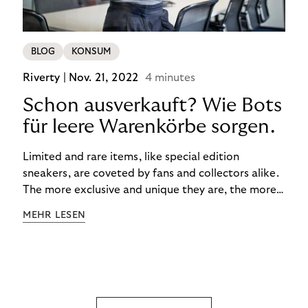
BLOG
KONSUM
Riverty |
Nov. 21, 2022
4 minutes
Schon ausverkauft? Wie Bots
für leere Warenkörbe sorgen.
Limited and rare items, like special edition
sneakers, are coveted by fans and collectors alike.
The more exclusive and unique they are, the more
the obsession grows. The fashion and lifestyle
MEHR LESEN
industry uses artificial scarcity, also known as a
“drop”, to boost sales and provide exclusive brand
experiences. Resellers can and do exploit this,
reselling products for several times their original
value. You might be thinking, “Kerching!”. But this is
really an unwanted side effect – one which more