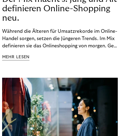
definieren Online-Shopping
neu.
Während die Älteren für Umsatzrekorde im Online-
Handel sorgen, setzen die Jüngeren Trends. Im Mix
definieren sie das Onlineshopping von morgen. Gen
Z und Best Ager eint im Onlineshopping eine
MEHR LESEN
gemeinsame Leidenschaft - allerdings
unterscheiden sie sich in ihren Vorlieben und
Verhaltensweisen. Wir haben uns das genauer
angeschaut.