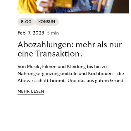
BLOG
KONSUM
Feb. 7, 2023
5 min
Abozahlungen: mehr als nur
eine Transaktion.
Von Musik, Filmen und Kleidung bis hin zu
Nahrungsergänzungsmitteln und Kochboxen – die
Abowirtschaft boomt. Und das aus gutem Grund:
Abonnements geben uns die Flexibilität, die wir uns
MEHR LESEN
wünschen. Sie ermöglichen es uns, Produkte und
Dienstleistungen jederzeit zu nutzen, ohne sie
kaufen zu müssen. Viele große Unternehmen haben
das Potenzial von Abonnements schon für sich
entdeckt. Und das neue Geschäftsmodell rentiert
sich. Doch was genau können Sie tun, um