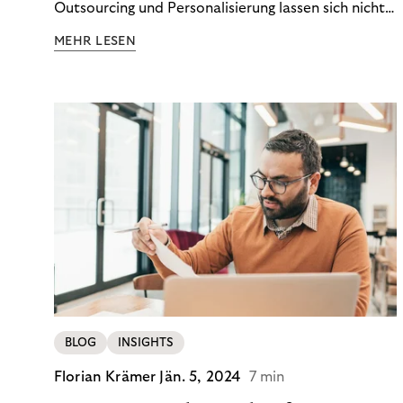
Outsourcing und Personalisierung lassen sich nicht
nur Kosten optimieren, sondern auch stabile
MEHR LESEN
Ergebnisse sichern. Riverty zeigt, wie Recovery-
Teams aus einem Kostenfaktor einen echten
Werttreiber machen.
BLOG
INSIGHTS
Florian Krämer
Jän. 5, 2024
7 min