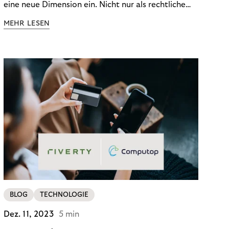
eine neue Dimension ein. Nicht nur als rechtliche
Notwendigkeit, sondern als strategischer
MEHR LESEN
Wettbewerbsvorteil. In einem Umfeld steigender
regulatorischer Anforderungen – etwa durch Basel
III, MiFID II oder die Datenschutz-Grundverordnung
(DSGVO) – geraten viele Unternehmen an die
Grenzen traditioneller Compliance-Mechanismen.
BLOG
TECHNOLOGIE
Dez. 11, 2023
5 min