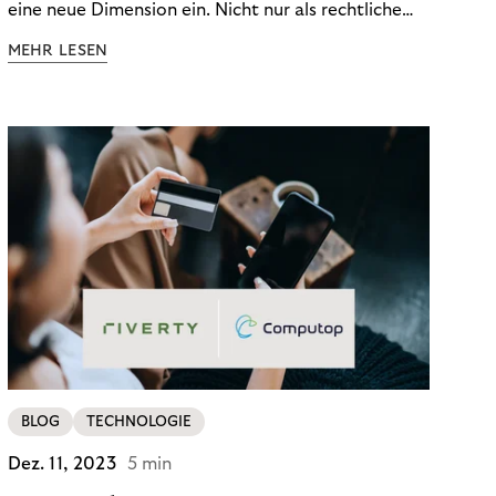
eine neue Dimension ein. Nicht nur als rechtliche
Notwendigkeit, sondern als strategischer
MEHR LESEN
Wettbewerbsvorteil. In einem Umfeld steigender
regulatorischer Anforderungen – etwa durch Basel
III, MiFID II oder die Datenschutz-Grundverordnung
(DSGVO) – geraten viele Unternehmen an die
Grenzen traditioneller Compliance-Mechanismen.
BLOG
TECHNOLOGIE
Dez. 11, 2023
5 min