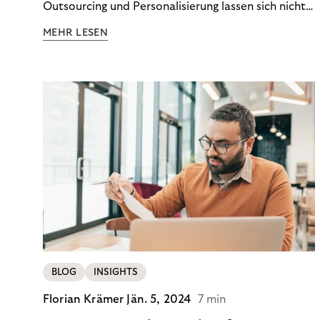
Outsourcing und Personalisierung lassen sich nicht
nur Kosten optimieren, sondern auch stabile
MEHR LESEN
Ergebnisse sichern. Riverty zeigt, wie Recovery-
Teams aus einem Kostenfaktor einen echten
Werttreiber machen.
BLOG
INSIGHTS
Florian Krämer
Jän. 5, 2024
7 min