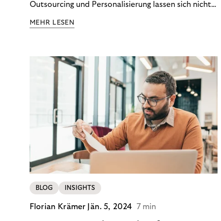
Outsourcing und Personalisierung lassen sich nicht
nur Kosten optimieren, sondern auch stabile
MEHR LESEN
Ergebnisse sichern. Riverty zeigt, wie Recovery-
Teams aus einem Kostenfaktor einen echten
Werttreiber machen.
BLOG
INSIGHTS
Florian Krämer
Jän. 5, 2024
7 min