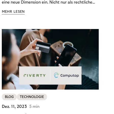
eine neue Dimension ein. Nicht nur als rechtliche
Notwendigkeit, sondern als strategischer
MEHR LESEN
Wettbewerbsvorteil. In einem Umfeld steigender
regulatorischer Anforderungen – etwa durch Basel
III, MiFID II oder die Datenschutz-Grundverordnung
(DSGVO) – geraten viele Unternehmen an die
Grenzen traditioneller Compliance-Mechanismen.
BLOG
TECHNOLOGIE
Dez. 11, 2023
5 min