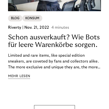
BLOG
KONSUM
Riverty |
Nov. 21, 2022
4 minutes
Schon ausverkauft? Wie Bots
für leere Warenkörbe sorgen.
Limited and rare items, like special edition
sneakers, are coveted by fans and collectors alike.
The more exclusive and unique they are, the more
the obsession grows. The fashion and lifestyle
MEHR LESEN
industry uses artificial scarcity, also known as a
“drop”, to boost sales and provide exclusive brand
experiences. Resellers can and do exploit this,
reselling products for several times their original
value. You might be thinking, “Kerching!”. But this is
really an unwanted side effect – one which more