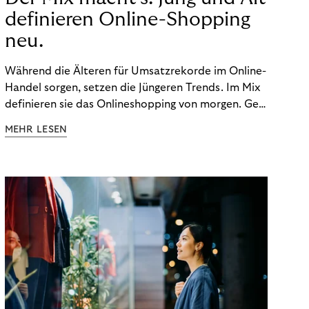
definieren Online-Shopping
neu.
Während die Älteren für Umsatzrekorde im Online-
Handel sorgen, setzen die Jüngeren Trends. Im Mix
definieren sie das Onlineshopping von morgen. Gen
Z und Best Ager eint im Onlineshopping eine
MEHR LESEN
gemeinsame Leidenschaft - allerdings
unterscheiden sie sich in ihren Vorlieben und
Verhaltensweisen. Wir haben uns das genauer
angeschaut.