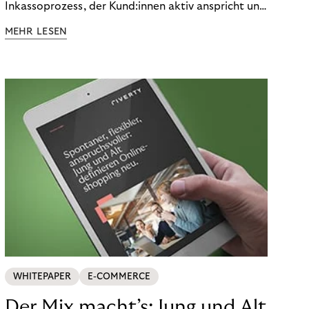
Inkassoprozess, der Kund:innen aktiv anspricht und
ihnen einfache digitale Zahlungs-Tools bietet und
MEHR LESEN
Finanzbildung ermöglicht. So bleiben Menschen
finanziell unabhängig – und in einem
selbstbestimmten Customer Lifecycle mit Ihrem
Unternehmen.
WHITEPAPER
E-COMMERCE
Der Mix macht’s: Jung und Alt