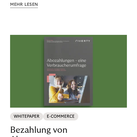
Aufklärung zu Finanzthemen helfen wir Menschen,
MEHR LESEN
ein Leben in finanzieller Freiheit zu führen. So
wollen wir eine nachhaltige Art schaffen,
einzukaufen, zu konsumieren und zu zahlen.
WHITEPAPER
E-COMMERCE
Bezahlung von