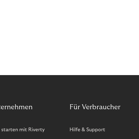
bietet zwar viele Vorteile, hat aber auch seinen
Preis. Potenzielle Betrugsfälle oder zusätzliche
Betriebskosten sind nur einige der Risiken. Ist es
das also wert? Wir stellen die Vor- und Nachteile
von BOPIS vor.
ternehmen
Für Verbraucher
 starten mit Riverty
Hilfe & Support