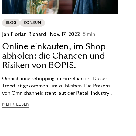
BLOG
KONSUM
Jan Florian Richard |
Nov. 17, 2022
5 min
Online einkaufen, im Shop
abholen: die Chancen und
Risiken von BOPIS.
Omnichannel-Shopping im Einzelhandel: Dieser
Trend ist gekommen, um zu bleiben. Die Präsenz
von Omnichannels steht laut der Retail Industry
Leaders Association auf Platz 1 der Dinge, auf die
MEHR LESEN
nicht mehr verzichtet werden kann. Ein fester
Bestandteil des Modells ist das Prinzip „Buy Online,
Pick up In-Store“ (BOPIS): Nutzer:innen kaufen
online ein und holen die Ware im Shop ab. BOPIS