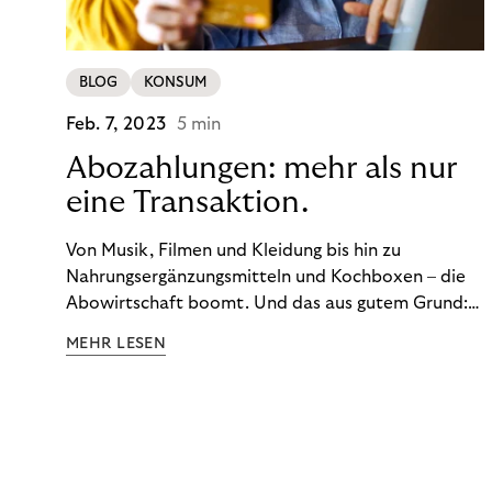
BLOG
KONSUM
Feb. 7, 2023
5 min
Abozahlungen: mehr als nur
eine Transaktion.
Von Musik, Filmen und Kleidung bis hin zu
Nahrungsergänzungsmitteln und Kochboxen – die
Abowirtschaft boomt. Und das aus gutem Grund:
Abonnements geben uns die Flexibilität, die wir uns
MEHR LESEN
wünschen. Sie ermöglichen es uns, Produkte und
Dienstleistungen jederzeit zu nutzen, ohne sie
kaufen zu müssen. Viele große Unternehmen haben
das Potenzial von Abonnements schon für sich
entdeckt. Und das neue Geschäftsmodell rentiert
sich. Doch was genau können Sie tun, um