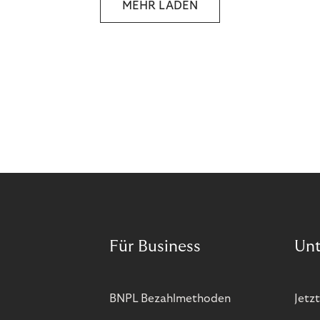
MEHR LADEN
and more companies are taking technical steps to
tackle.
Für Business
Un
BNPL Bezahlmethoden
Jetzt