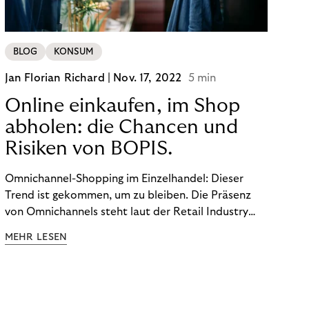
BLOG
KONSUM
Jan Florian Richard |
Nov. 17, 2022
5 min
Online einkaufen, im Shop
abholen: die Chancen und
Risiken von BOPIS.
Omnichannel-Shopping im Einzelhandel: Dieser
Trend ist gekommen, um zu bleiben. Die Präsenz
von Omnichannels steht laut der Retail Industry
Leaders Association auf Platz 1 der Dinge, auf die
MEHR LESEN
nicht mehr verzichtet werden kann. Ein fester
Bestandteil des Modells ist das Prinzip „Buy Online,
Pick up In-Store“ (BOPIS): Nutzer:innen kaufen
online ein und holen die Ware im Shop ab. BOPIS