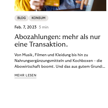
BLOG
KONSUM
Feb. 7, 2023
5 min
Abozahlungen: mehr als nur
eine Transaktion.
Von Musik, Filmen und Kleidung bis hin zu
Nahrungsergänzungsmitteln und Kochboxen – die
Abowirtschaft boomt. Und das aus gutem Grund:
Abonnements geben uns die Flexibilität, die wir uns
MEHR LESEN
wünschen. Sie ermöglichen es uns, Produkte und
Dienstleistungen jederzeit zu nutzen, ohne sie
kaufen zu müssen. Viele große Unternehmen haben
das Potenzial von Abonnements schon für sich
entdeckt. Und das neue Geschäftsmodell rentiert
sich. Doch was genau können Sie tun, um