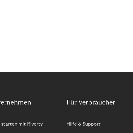
bietet zwar viele Vorteile, hat aber auch seinen
Preis. Potenzielle Betrugsfälle oder zusätzliche
Betriebskosten sind nur einige der Risiken. Ist es
das also wert? Wir stellen die Vor- und Nachteile
von BOPIS vor.
ternehmen
Für Verbraucher
 starten mit Riverty
Hilfe & Support