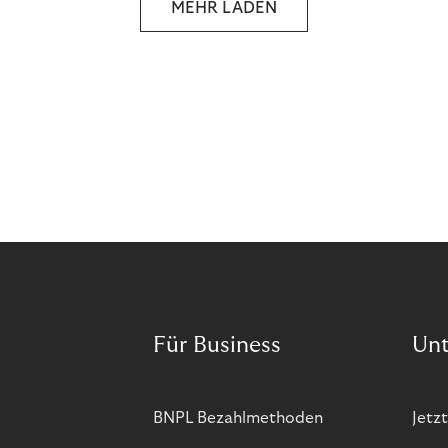
MEHR LADEN
and more companies are taking technical steps to
tackle.
Für Business
Un
BNPL Bezahlmethoden
Jetzt