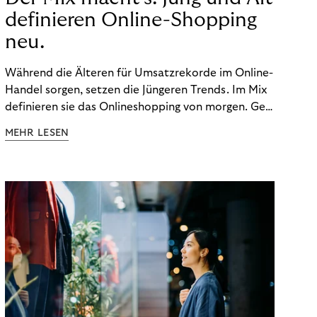
definieren Online-Shopping
neu.
Während die Älteren für Umsatzrekorde im Online-
Handel sorgen, setzen die Jüngeren Trends. Im Mix
definieren sie das Onlineshopping von morgen. Gen
Z und Best Ager eint im Onlineshopping eine
MEHR LESEN
gemeinsame Leidenschaft - allerdings
unterscheiden sie sich in ihren Vorlieben und
Verhaltensweisen. Wir haben uns das genauer
angeschaut.