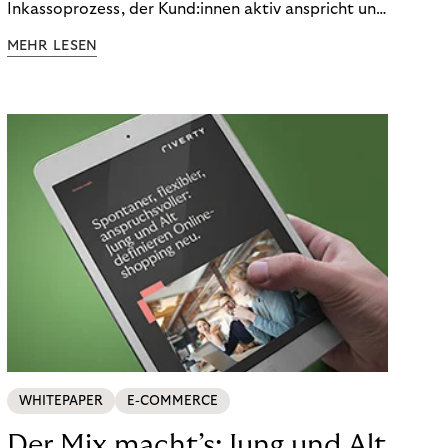
Inkassoprozess, der Kund:innen aktiv anspricht und
ihnen einfache digitale Zahlungs-Tools bietet und
MEHR LESEN
Finanzbildung ermöglicht. So bleiben Menschen
finanziell unabhängig – und in einem
selbstbestimmten Customer Lifecycle mit Ihrem
Unternehmen.
WHITEPAPER
E-COMMERCE
Der Mix macht’s: Jung und Alt