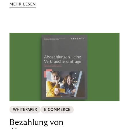
Aufklärung zu Finanzthemen helfen wir Menschen,
MEHR LESEN
ein Leben in finanzieller Freiheit zu führen. So
wollen wir eine nachhaltige Art schaffen,
einzukaufen, zu konsumieren und zu zahlen.
WHITEPAPER
E-COMMERCE
Bezahlung von