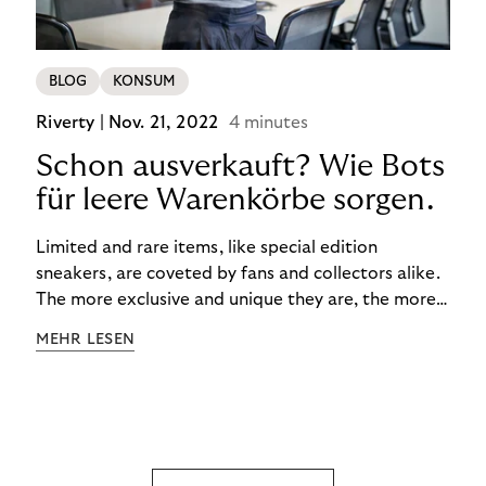
BLOG
KONSUM
Riverty |
Nov. 21, 2022
4 minutes
Schon ausverkauft? Wie Bots
für leere Warenkörbe sorgen.
Limited and rare items, like special edition
sneakers, are coveted by fans and collectors alike.
The more exclusive and unique they are, the more
the obsession grows. The fashion and lifestyle
MEHR LESEN
industry uses artificial scarcity, also known as a
“drop”, to boost sales and provide exclusive brand
experiences. Resellers can and do exploit this,
reselling products for several times their original
value. You might be thinking, “Kerching!”. But this is
really an unwanted side effect – one which more