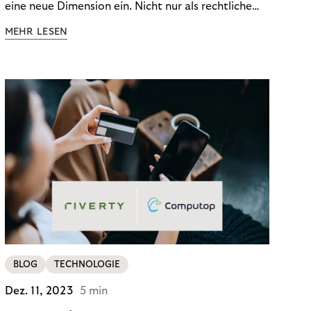
eine neue Dimension ein. Nicht nur als rechtliche
Notwendigkeit, sondern als strategischer
MEHR LESEN
Wettbewerbsvorteil. In einem Umfeld steigender
regulatorischer Anforderungen – etwa durch Basel
III, MiFID II oder die Datenschutz-Grundverordnung
(DSGVO) – geraten viele Unternehmen an die
Grenzen traditioneller Compliance-Mechanismen.
BLOG
TECHNOLOGIE
Dez. 11, 2023
5 min