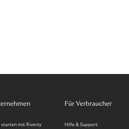
sich. Doch was genau können Sie tun, um
Abozahlungen für Ihren Erfolg zu nutzen?
ternehmen
Für Verbraucher
 starten mit Riverty
Hilfe & Support