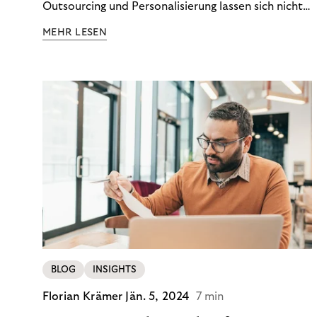
Outsourcing und Personalisierung lassen sich nicht
nur Kosten optimieren, sondern auch stabile
MEHR LESEN
Ergebnisse sichern. Riverty zeigt, wie Recovery-
Teams aus einem Kostenfaktor einen echten
Werttreiber machen.
BLOG
INSIGHTS
Florian Krämer
Jän. 5, 2024
7 min