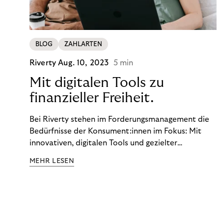
BLOG
ZAHLARTEN
Riverty
Aug. 10, 2023
5 min
Mit digitalen Tools zu
finanzieller Freiheit.
Bei Riverty stehen im Forderungsmanagement die
Bedürfnisse der Konsument:innen im Fokus: Mit
innovativen, digitalen Tools und gezielter
Aufklärung zu Finanzthemen helfen wir Menschen,
MEHR LESEN
ein Leben in finanzieller Freiheit zu führen. So
wollen wir eine nachhaltige Art schaffen,
einzukaufen, zu konsumieren und zu zahlen.