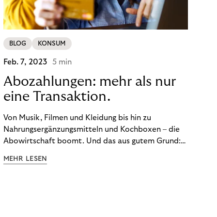
BLOG
KONSUM
Feb. 7, 2023
5 min
Abozahlungen: mehr als nur
eine Transaktion.
Von Musik, Filmen und Kleidung bis hin zu
Nahrungsergänzungsmitteln und Kochboxen – die
Abowirtschaft boomt. Und das aus gutem Grund:
Abonnements geben uns die Flexibilität, die wir uns
MEHR LESEN
wünschen. Sie ermöglichen es uns, Produkte und
Dienstleistungen jederzeit zu nutzen, ohne sie
kaufen zu müssen. Viele große Unternehmen haben
das Potenzial von Abonnements schon für sich
entdeckt. Und das neue Geschäftsmodell rentiert