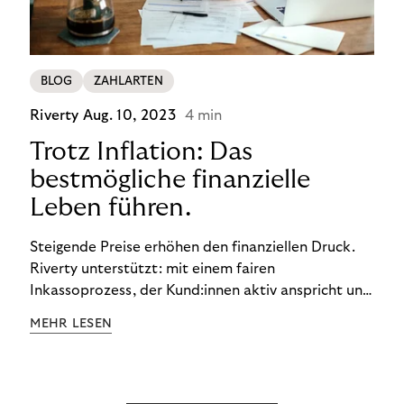
BLOG
ZAHLARTEN
Riverty
Aug. 10, 2023
4 min
Trotz Inflation: Das
bestmögliche finanzielle
Leben führen.
Steigende Preise erhöhen den finanziellen Druck.
Riverty unterstützt: mit einem fairen
Inkassoprozess, der Kund:innen aktiv anspricht und
ihnen einfache digitale Zahlungs-Tools bietet und
MEHR LESEN
Finanzbildung ermöglicht. So bleiben Menschen
finanziell unabhängig – und in einem
selbstbestimmten Customer Lifecycle mit Ihrem
Unternehmen.