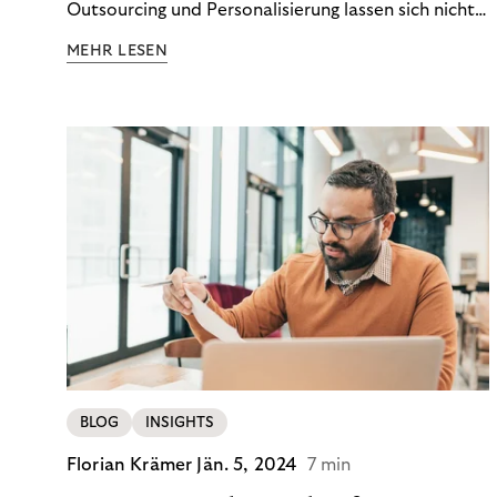
Outsourcing und Personalisierung lassen sich nicht
nur Kosten optimieren, sondern auch stabile
MEHR LESEN
Ergebnisse sichern. Riverty zeigt, wie Recovery-
Teams aus einem Kostenfaktor einen echten
Werttreiber machen.
BLOG
INSIGHTS
Florian Krämer
Jän. 5, 2024
7 min