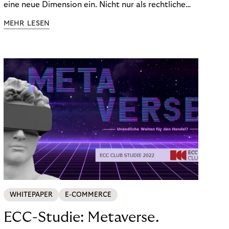
eine neue Dimension ein. Nicht nur als rechtliche
Notwendigkeit, sondern als strategischer
MEHR LESEN
Wettbewerbsvorteil. In einem Umfeld steigender
regulatorischer Anforderungen – etwa durch Basel
III, MiFID II oder die Datenschutz-Grundverordnung
(DSGVO) – geraten viele Unternehmen an die
Grenzen traditioneller Compliance-Mechanismen.
WHITEPAPER
E-COMMERCE
ECC-Studie: Metaverse.