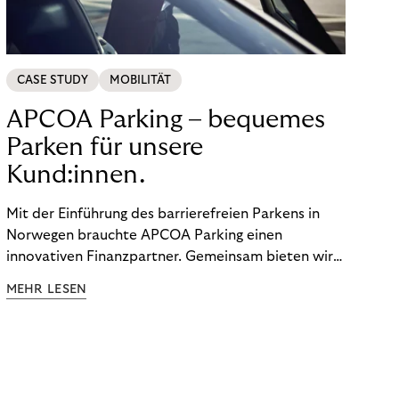
CASE STUDY
MOBILITÄT
APCOA Parking – bequemes
Parken für unsere
Kund:innen.
Mit der Einführung des barrierefreien Parkens in
Norwegen brauchte APCOA Parking einen
innovativen Finanzpartner. Gemeinsam bieten wir
den Kund:innen ein reibungsloses Free-Flow-
MEHR LESEN
Erlebnis.