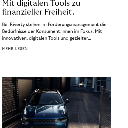
Mit digitalen Tools zu
finanzieller Freiheit.
Bei Riverty stehen im Forderungsmanagement die
Bedürfnisse der Konsument:innen im Fokus: Mit
innovativen, digitalen Tools und gezielter
Aufklärung zu Finanzthemen helfen wir Menschen,
MEHR LESEN
ein Leben in finanzieller Freiheit zu führen. So
wollen wir eine nachhaltige Art schaffen,
einzukaufen, zu konsumieren und zu zahlen.