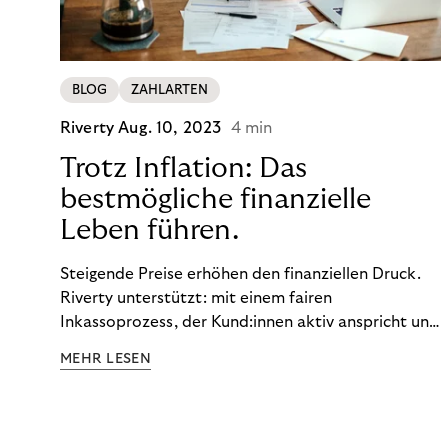
BLOG
ZAHLARTEN
Riverty
Aug. 10, 2023
4 min
Trotz Inflation: Das
bestmögliche finanzielle
Leben führen.
Steigende Preise erhöhen den finanziellen Druck.
Riverty unterstützt: mit einem fairen
Inkassoprozess, der Kund:innen aktiv anspricht und
ihnen einfache digitale Zahlungs-Tools bietet und
MEHR LESEN
Finanzbildung ermöglicht. So bleiben Menschen
finanziell unabhängig – und in einem
selbstbestimmten Customer Lifecycle mit Ihrem
Unternehmen.