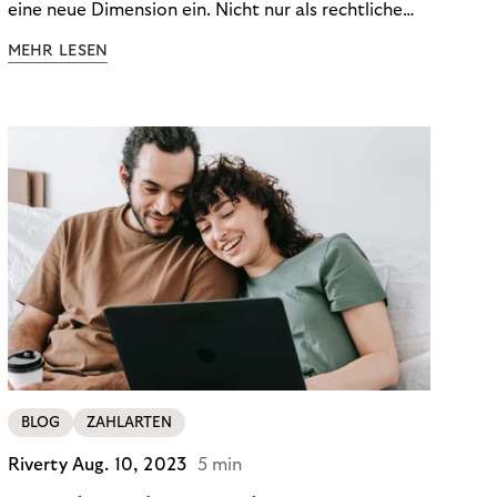
eine neue Dimension ein. Nicht nur als rechtliche
Notwendigkeit, sondern als strategischer
MEHR LESEN
Wettbewerbsvorteil. In einem Umfeld steigender
regulatorischer Anforderungen – etwa durch Basel
III, MiFID II oder die Datenschutz-Grundverordnung
(DSGVO) – geraten viele Unternehmen an die
Grenzen traditioneller Compliance-Mechanismen.
BLOG
ZAHLARTEN
Riverty
Aug. 10, 2023
5 min