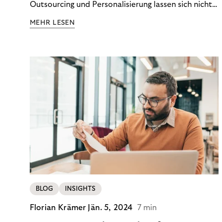
Outsourcing und Personalisierung lassen sich nicht
nur Kosten optimieren, sondern auch stabile
MEHR LESEN
Ergebnisse sichern. Riverty zeigt, wie Recovery-
Teams aus einem Kostenfaktor einen echten
Werttreiber machen.
BLOG
INSIGHTS
Florian Krämer
Jän. 5, 2024
7 min