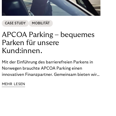
CASE STUDY
MOBILITÄT
APCOA Parking – bequemes
Parken für unsere
Kund:innen.
Mit der Einführung des barrierefreien Parkens in
Norwegen brauchte APCOA Parking einen
innovativen Finanzpartner. Gemeinsam bieten wir
den Kund:innen ein reibungsloses Free-Flow-
MEHR LESEN
Erlebnis.