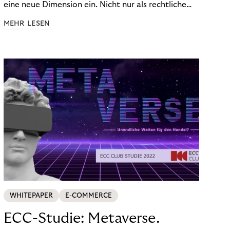
eine neue Dimension ein. Nicht nur als rechtliche
Notwendigkeit, sondern als strategischer
MEHR LESEN
Wettbewerbsvorteil. In einem Umfeld steigender
regulatorischer Anforderungen – etwa durch Basel
III, MiFID II oder die Datenschutz-Grundverordnung
(DSGVO) – geraten viele Unternehmen an die
Grenzen traditioneller Compliance-Mechanismen.
WHITEPAPER
E-COMMERCE
ECC-Studie: Metaverse.