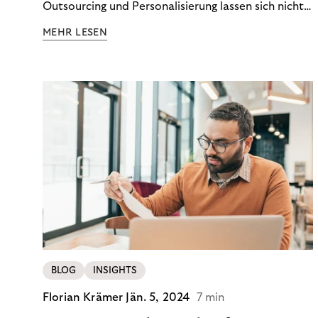
Outsourcing und Personalisierung lassen sich nicht
nur Kosten optimieren, sondern auch stabile
MEHR LESEN
Ergebnisse sichern. Riverty zeigt, wie Recovery-
Teams aus einem Kostenfaktor einen echten
Werttreiber machen.
BLOG
INSIGHTS
Florian Krämer
Jän. 5, 2024
7 min