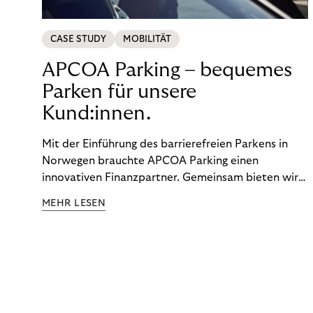
CASE STUDY
MOBILITÄT
APCOA Parking – bequemes
Parken für unsere
Kund:innen.
Mit der Einführung des barrierefreien Parkens in
Norwegen brauchte APCOA Parking einen
innovativen Finanzpartner. Gemeinsam bieten wir
den Kund:innen ein reibungsloses Free-Flow-
MEHR LESEN
Erlebnis.