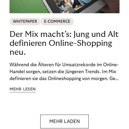
WHITEPAPER
E-COMMERCE
Der Mix macht’s: Jung und Alt
definieren Online-Shopping
neu.
Während die Älteren für Umsatzrekorde im Online-
Handel sorgen, setzen die Jüngeren Trends. Im Mix
definieren sie das Onlineshopping von morgen. Gen
Z und Best Ager eint im Onlineshopping eine
MEHR LESEN
gemeinsame Leidenschaft - allerdings
unterscheiden sie sich in ihren Vorlieben und
Verhaltensweisen. Wir haben uns das genauer
angeschaut.
MEHR LADEN