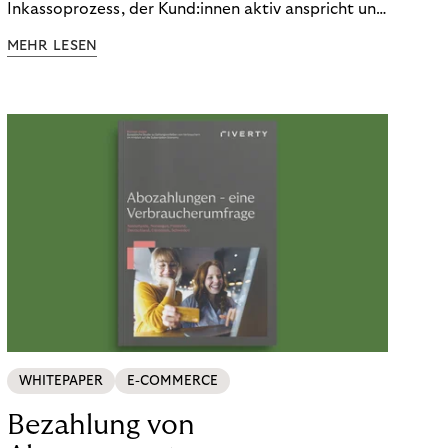
Inkassoprozess, der Kund:innen aktiv anspricht und
ihnen einfache digitale Zahlungs-Tools bietet und
MEHR LESEN
Finanzbildung ermöglicht. So bleiben Menschen
finanziell unabhängig – und in einem
selbstbestimmten Customer Lifecycle mit Ihrem
Unternehmen.
WHITEPAPER
E-COMMERCE
Bezahlung von