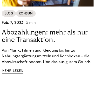
BLOG
KONSUM
Feb. 7, 2023
5 min
Abozahlungen: mehr als nur
eine Transaktion.
Von Musik, Filmen und Kleidung bis hin zu
Nahrungsergänzungsmitteln und Kochboxen – die
Abowirtschaft boomt. Und das aus gutem Grund:
Abonnements geben uns die Flexibilität, die wir uns
MEHR LESEN
wünschen. Sie ermöglichen es uns, Produkte und
Dienstleistungen jederzeit zu nutzen, ohne sie
kaufen zu müssen. Viele große Unternehmen haben
das Potenzial von Abonnements schon für sich
entdeckt. Und das neue Geschäftsmodell rentiert
sich. Doch was genau können Sie tun, um