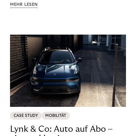
Aufklärung zu Finanzthemen helfen wir Menschen,
MEHR LESEN
ein Leben in finanzieller Freiheit zu führen. So
wollen wir eine nachhaltige Art schaffen,
einzukaufen, zu konsumieren und zu zahlen.
CASE STUDY
MOBILITÄT
Lynk & Co: Auto auf Abo –