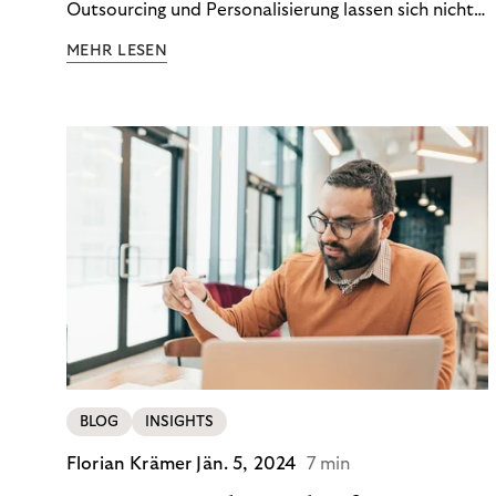
Outsourcing und Personalisierung lassen sich nicht
nur Kosten optimieren, sondern auch stabile
MEHR LESEN
Ergebnisse sichern. Riverty zeigt, wie Recovery-
Teams aus einem Kostenfaktor einen echten
Werttreiber machen.
BLOG
INSIGHTS
Florian Krämer
Jän. 5, 2024
7 min