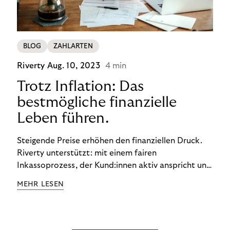
BLOG
ZAHLARTEN
Riverty
Aug. 10, 2023
4 min
Trotz Inflation: Das
bestmögliche finanzielle
Leben führen.
Steigende Preise erhöhen den finanziellen Druck.
Riverty unterstützt: mit einem fairen
Inkassoprozess, der Kund:innen aktiv anspricht und
ihnen einfache digitale Zahlungs-Tools bietet und
MEHR LESEN
Finanzbildung ermöglicht. So bleiben Menschen
finanziell unabhängig – und in einem
selbstbestimmten Customer Lifecycle mit Ihrem
Unternehmen.