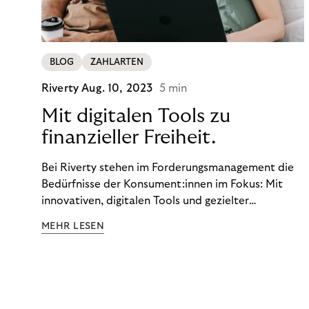
BLOG
ZAHLARTEN
Riverty
Aug. 10, 2023
5 min
Mit digitalen Tools zu
finanzieller Freiheit.
Bei Riverty stehen im Forderungsmanagement die
Bedürfnisse der Konsument:innen im Fokus: Mit
innovativen, digitalen Tools und gezielter
Aufklärung zu Finanzthemen helfen wir Menschen,
MEHR LESEN
ein Leben in finanzieller Freiheit zu führen. So
wollen wir eine nachhaltige Art schaffen,
einzukaufen, zu konsumieren und zu zahlen.