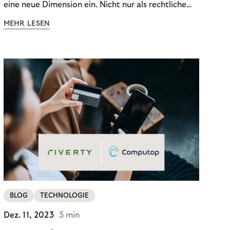
eine neue Dimension ein. Nicht nur als rechtliche
Notwendigkeit, sondern als strategischer
MEHR LESEN
Wettbewerbsvorteil. In einem Umfeld steigender
regulatorischer Anforderungen – etwa durch Basel
III, MiFID II oder die Datenschutz-Grundverordnung
(DSGVO) – geraten viele Unternehmen an die
Grenzen traditioneller Compliance-Mechanismen.
BLOG
TECHNOLOGIE
Dez. 11, 2023
5 min