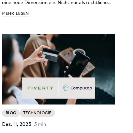
eine neue Dimension ein. Nicht nur als rechtliche
Notwendigkeit, sondern als strategischer
MEHR LESEN
Wettbewerbsvorteil. In einem Umfeld steigender
regulatorischer Anforderungen – etwa durch Basel
III, MiFID II oder die Datenschutz-Grundverordnung
(DSGVO) – geraten viele Unternehmen an die
Grenzen traditioneller Compliance-Mechanismen.
BLOG
TECHNOLOGIE
Dez. 11, 2023
5 min