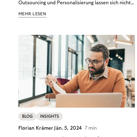
Outsourcing und Personalisierung lassen sich nicht
nur Kosten optimieren, sondern auch stabile
MEHR LESEN
Ergebnisse sichern. Riverty zeigt, wie Recovery-
Teams aus einem Kostenfaktor einen echten
Werttreiber machen.
BLOG
INSIGHTS
Florian Krämer
Jän. 5, 2024
7 min