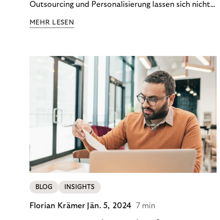
Outsourcing und Personalisierung lassen sich nicht
nur Kosten optimieren, sondern auch stabile
MEHR LESEN
Ergebnisse sichern. Riverty zeigt, wie Recovery-
Teams aus einem Kostenfaktor einen echten
Werttreiber machen.
BLOG
INSIGHTS
Florian Krämer
Jän. 5, 2024
7 min