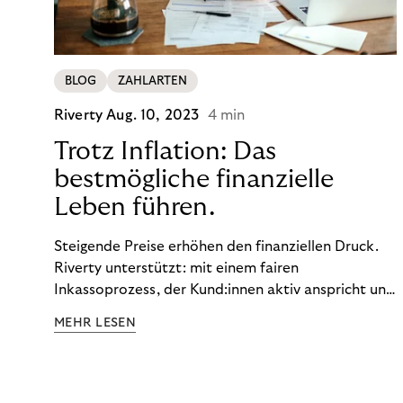
BLOG
ZAHLARTEN
Riverty
Aug. 10, 2023
4 min
Trotz Inflation: Das
bestmögliche finanzielle
Leben führen.
Steigende Preise erhöhen den finanziellen Druck.
Riverty unterstützt: mit einem fairen
Inkassoprozess, der Kund:innen aktiv anspricht und
ihnen einfache digitale Zahlungs-Tools bietet und
MEHR LESEN
Finanzbildung ermöglicht. So bleiben Menschen
finanziell unabhängig – und in einem
selbstbestimmten Customer Lifecycle mit Ihrem
Unternehmen.