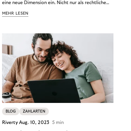
eine neue Dimension ein. Nicht nur als rechtliche
Notwendigkeit, sondern als strategischer
MEHR LESEN
Wettbewerbsvorteil. In einem Umfeld steigender
regulatorischer Anforderungen – etwa durch Basel
III, MiFID II oder die Datenschutz-Grundverordnung
(DSGVO) – geraten viele Unternehmen an die
Grenzen traditioneller Compliance-Mechanismen.
BLOG
ZAHLARTEN
Riverty
Aug. 10, 2023
5 min