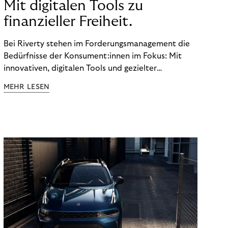
Mit digitalen Tools zu
finanzieller Freiheit.
Bei Riverty stehen im Forderungsmanagement die
Bedürfnisse der Konsument:innen im Fokus: Mit
innovativen, digitalen Tools und gezielter
Aufklärung zu Finanzthemen helfen wir Menschen,
MEHR LESEN
ein Leben in finanzieller Freiheit zu führen. So
wollen wir eine nachhaltige Art schaffen,
einzukaufen, zu konsumieren und zu zahlen.