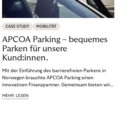
CASE STUDY
MOBILITÄT
APCOA Parking – bequemes
Parken für unsere
Kund:innen.
Mit der Einführung des barrierefreien Parkens in
Norwegen brauchte APCOA Parking einen
innovativen Finanzpartner. Gemeinsam bieten wir
den Kund:innen ein reibungsloses Free-Flow-
MEHR LESEN
Erlebnis.