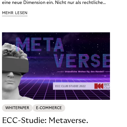
eine neue Dimension ein. Nicht nur als rechtliche
Notwendigkeit, sondern als strategischer
MEHR LESEN
Wettbewerbsvorteil. In einem Umfeld steigender
regulatorischer Anforderungen – etwa durch Basel
III, MiFID II oder die Datenschutz-Grundverordnung
(DSGVO) – geraten viele Unternehmen an die
Grenzen traditioneller Compliance-Mechanismen.
WHITEPAPER
E-COMMERCE
ECC-Studie: Metaverse.