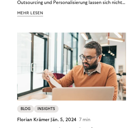
Outsourcing und Personalisierung lassen sich nicht
nur Kosten optimieren, sondern auch stabile
MEHR LESEN
Ergebnisse sichern. Riverty zeigt, wie Recovery-
Teams aus einem Kostenfaktor einen echten
Werttreiber machen.
BLOG
INSIGHTS
Florian Krämer
Jän. 5, 2024
7 min