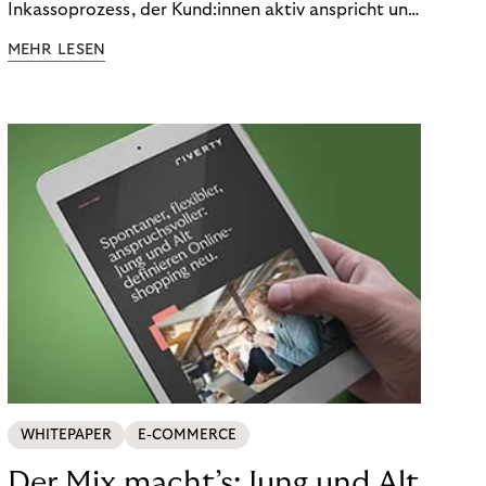
Inkassoprozess, der Kund:innen aktiv anspricht und
ihnen einfache digitale Zahlungs-Tools bietet und
MEHR LESEN
Finanzbildung ermöglicht. So bleiben Menschen
finanziell unabhängig – und in einem
selbstbestimmten Customer Lifecycle mit Ihrem
Unternehmen.
WHITEPAPER
E-COMMERCE
Der Mix macht’s: Jung und Alt