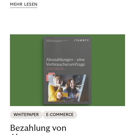
Aufklärung zu Finanzthemen helfen wir Menschen,
MEHR LESEN
ein Leben in finanzieller Freiheit zu führen. So
wollen wir eine nachhaltige Art schaffen,
einzukaufen, zu konsumieren und zu zahlen.
WHITEPAPER
E-COMMERCE
Bezahlung von