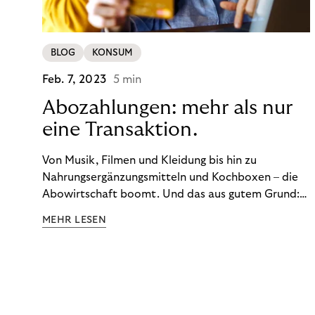
BLOG
KONSUM
Feb. 7, 2023
5 min
Abozahlungen: mehr als nur
eine Transaktion.
Von Musik, Filmen und Kleidung bis hin zu
Nahrungsergänzungsmitteln und Kochboxen – die
Abowirtschaft boomt. Und das aus gutem Grund:
Abonnements geben uns die Flexibilität, die wir uns
MEHR LESEN
wünschen. Sie ermöglichen es uns, Produkte und
Dienstleistungen jederzeit zu nutzen, ohne sie
kaufen zu müssen. Viele große Unternehmen haben
das Potenzial von Abonnements schon für sich
entdeckt. Und das neue Geschäftsmodell rentiert
sich. Doch was genau können Sie tun, um