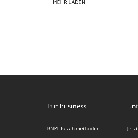
MEHR LADEN
and more companies are taking technical steps to
tackle.
Für Business
Un
BNPL Bezahlmethoden
Jetzt