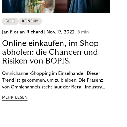
BLOG
KONSUM
Jan Florian Richard |
Nov. 17, 2022
5 min
Online einkaufen, im Shop
abholen: die Chancen und
Risiken von BOPIS.
Omnichannel-Shopping im Einzelhandel: Dieser
Trend ist gekommen, um zu bleiben. Die Präsenz
von Omnichannels steht laut der Retail Industry
Leaders Association auf Platz 1 der Dinge, auf die
MEHR LESEN
nicht mehr verzichtet werden kann. Ein fester
Bestandteil des Modells ist das Prinzip „Buy Online,
Pick up In-Store“ (BOPIS): Nutzer:innen kaufen
online ein und holen die Ware im Shop ab. BOPIS