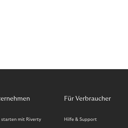
bietet zwar viele Vorteile, hat aber auch seinen
Preis. Potenzielle Betrugsfälle oder zusätzliche
Betriebskosten sind nur einige der Risiken. Ist es
das also wert? Wir stellen die Vor- und Nachteile
von BOPIS vor.
ternehmen
Für Verbraucher
 starten mit Riverty
Hilfe & Support