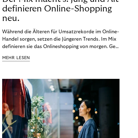
definieren Online-Shopping
neu.
Während die Älteren für Umsatzrekorde im Online-
Handel sorgen, setzen die Jüngeren Trends. Im Mix
definieren sie das Onlineshopping von morgen. Gen
Z und Best Ager eint im Onlineshopping eine
MEHR LESEN
gemeinsame Leidenschaft - allerdings
unterscheiden sie sich in ihren Vorlieben und
Verhaltensweisen. Wir haben uns das genauer
angeschaut.