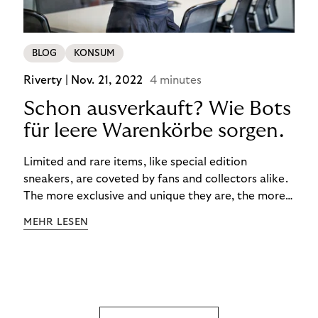
BLOG
KONSUM
Riverty |
Nov. 21, 2022
4 minutes
Schon ausverkauft? Wie Bots
für leere Warenkörbe sorgen.
Limited and rare items, like special edition
sneakers, are coveted by fans and collectors alike.
The more exclusive and unique they are, the more
the obsession grows. The fashion and lifestyle
MEHR LESEN
industry uses artificial scarcity, also known as a
“drop”, to boost sales and provide exclusive brand
experiences. Resellers can and do exploit this,
reselling products for several times their original
value. You might be thinking, “Kerching!”. But this is
really an unwanted side effect – one which more