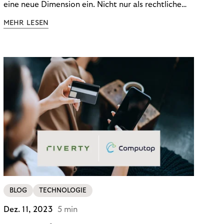
eine neue Dimension ein. Nicht nur als rechtliche
Notwendigkeit, sondern als strategischer
MEHR LESEN
Wettbewerbsvorteil. In einem Umfeld steigender
regulatorischer Anforderungen – etwa durch Basel
III, MiFID II oder die Datenschutz-Grundverordnung
(DSGVO) – geraten viele Unternehmen an die
Grenzen traditioneller Compliance-Mechanismen.
BLOG
TECHNOLOGIE
Dez. 11, 2023
5 min