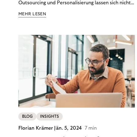
Outsourcing und Personalisierung lassen sich nicht
nur Kosten optimieren, sondern auch stabile
MEHR LESEN
Ergebnisse sichern. Riverty zeigt, wie Recovery-
Teams aus einem Kostenfaktor einen echten
Werttreiber machen.
BLOG
INSIGHTS
Florian Krämer
Jän. 5, 2024
7 min