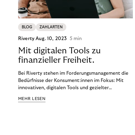
BLOG
ZAHLARTEN
Riverty
Aug. 10, 2023
5 min
Mit digitalen Tools zu
finanzieller Freiheit.
Bei Riverty stehen im Forderungsmanagement die
Bedürfnisse der Konsument:innen im Fokus: Mit
innovativen, digitalen Tools und gezielter
Aufklärung zu Finanzthemen helfen wir Menschen,
MEHR LESEN
ein Leben in finanzieller Freiheit zu führen. So
wollen wir eine nachhaltige Art schaffen,
einzukaufen, zu konsumieren und zu zahlen.