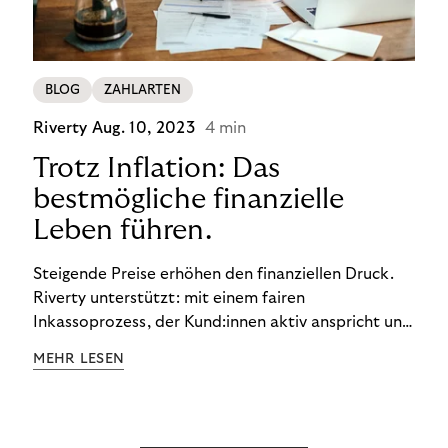
BLOG
ZAHLARTEN
Riverty
Aug. 10, 2023
4 min
Trotz Inflation: Das
bestmögliche finanzielle
Leben führen.
Steigende Preise erhöhen den finanziellen Druck.
Riverty unterstützt: mit einem fairen
Inkassoprozess, der Kund:innen aktiv anspricht und
ihnen einfache digitale Zahlungs-Tools bietet und
MEHR LESEN
Finanzbildung ermöglicht. So bleiben Menschen
finanziell unabhängig – und in einem
selbstbestimmten Customer Lifecycle mit Ihrem
Unternehmen.