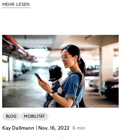
Abonnements geben uns die Flexibilität, die wir uns
MEHR LESEN
wünschen. Sie ermöglichen es uns, Produkte und
Dienstleistungen jederzeit zu nutzen, ohne sie
kaufen zu müssen. Viele große Unternehmen haben
das Potenzial von Abonnements schon für sich
entdeckt. Und das neue Geschäftsmodell rentiert
sich. Doch was genau können Sie tun, um
Abozahlungen für Ihren Erfolg zu nutzen?
BLOG
MOBILITÄT
Kay Dallmann |
Nov. 16, 2022
6 min