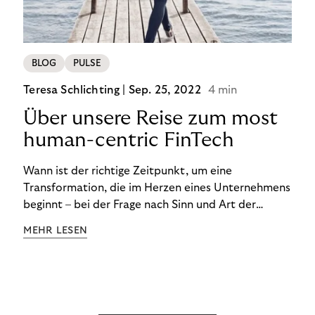
BLOG
PULSE
Teresa Schlichting |
Sep. 25, 2022
4 min
Über unsere Reise zum most
human-centric FinTech
Wann ist der richtige Zeitpunkt, um eine
Transformation, die im Herzen eines Unternehmens
beginnt – bei der Frage nach Sinn und Art der
Zusammenarbeit – nach außen zu tragen? Wann
MEHR LESEN
kommuniziert man ein Ziel, das so ganzheitlich ist,
dass es heute noch nicht für alle Produkte,
Prozesse und Strukturen umgesetzt sein kann?
Wann ist in Zeiten von Pandemie und humanitären
Krisen der richtige Moment, über eine Zukunft zu