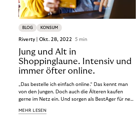
BLOG
KONSUM
Riverty |
Okt. 28, 2022
5 min
Jung und Alt in
Shoppinglaune. Intensiv und
immer öfter online.
„Das bestelle ich einfach online.“ Das kennt man
von den Jungen. Doch auch die Älteren kaufen
gerne im Netz ein. Und sorgen als BestAger für neue
Umsatzrekorde. Nicht nur das unterscheidet sie
MEHR LESEN
von der Generation Z. Wir haben genauer
hingeschaut.