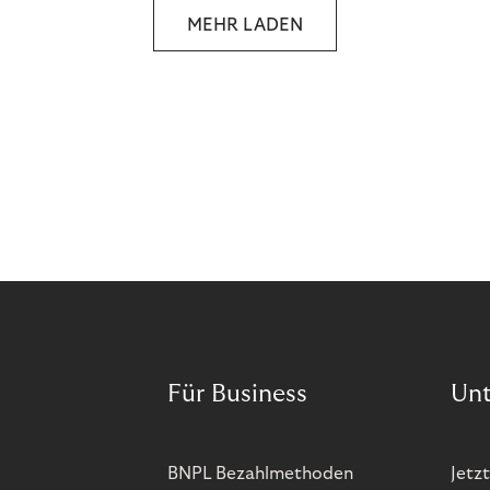
sprechen, die den Menschen in den Mittelpunkt
MEHR LADEN
unseres wirtschaftlichen Handelns stellt? Eine
Zukunft, die auf der festen Überzeugung aufbaut,
dass jeder das Recht haben sollte, seiner Berufung
und Leidenschaft zu folgen?
Für Business
Un
BNPL Bezahlmethoden
Jetzt