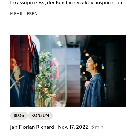
Inkassoprozess, der Kund:innen aktiv anspricht und
ihnen einfache digitale Zahlungs-Tools bietet und
MEHR LESEN
Finanzbildung ermöglicht. So bleiben Menschen
finanziell unabhängig – und in einem
selbstbestimmten Customer Lifecycle mit Ihrem
Unternehmen.
BLOG
KONSUM
Jan Florian Richard |
Nov. 17, 2022
5 min