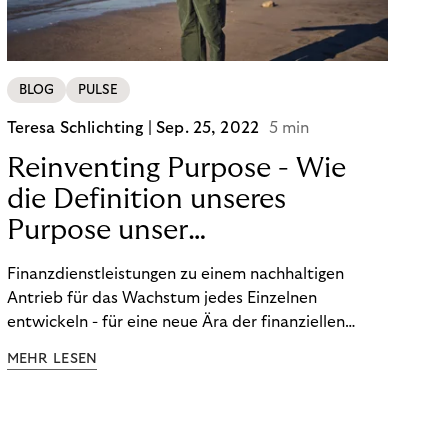
BLOG
PULSE
Teresa Schlichting |
Sep. 25, 2022
5 min
Reinventing Purpose - Wie
die Definition unseres
Purpose unser
Transformation beeinflusst
Finanzdienstleistungen zu einem nachhaltigen
hat!
Antrieb für das Wachstum jedes Einzelnen
entwickeln - für eine neue Ära der finanziellen
Freiheit. Die Definition unseres Purpose war der
MEHR LESEN
Startpunkt unserer Transformation. Lesen Sie mehr
über unsere FinTech Ambitionen und wie wir unsere
Organisation auf unseren Purpose ausgerichtet
haben.