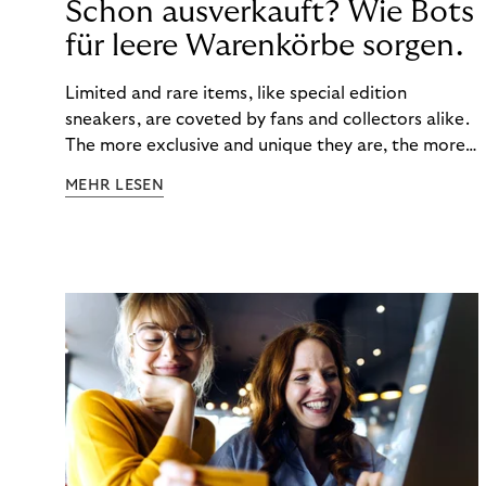
Schon ausverkauft? Wie Bots
für leere Warenkörbe sorgen.
Limited and rare items, like special edition
sneakers, are coveted by fans and collectors alike.
The more exclusive and unique they are, the more
the obsession grows. The fashion and lifestyle
MEHR LESEN
industry uses artificial scarcity, also known as a
“drop”, to boost sales and provide exclusive brand
experiences. Resellers can and do exploit this,
reselling products for several times their original
value. You might be thinking, “Kerching!”. But this is
really an unwanted side effect – one which more
and more companies are taking technical steps to
tackle.