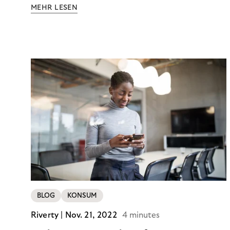
Aufklärung zu Finanzthemen helfen wir Menschen,
MEHR LESEN
ein Leben in finanzieller Freiheit zu führen. So
wollen wir eine nachhaltige Art schaffen,
einzukaufen, zu konsumieren und zu zahlen.
BLOG
KONSUM
Riverty |
Nov. 21, 2022
4 minutes