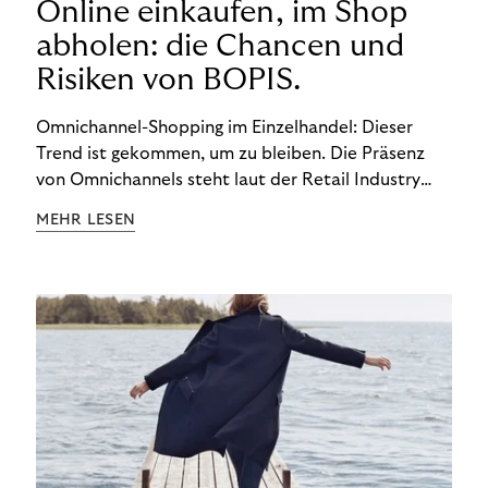
Online einkaufen, im Shop
abholen: die Chancen und
Risiken von BOPIS.
Omnichannel-Shopping im Einzelhandel: Dieser
Trend ist gekommen, um zu bleiben. Die Präsenz
von Omnichannels steht laut der Retail Industry
Leaders Association auf Platz 1 der Dinge, auf die
MEHR LESEN
nicht mehr verzichtet werden kann. Ein fester
Bestandteil des Modells ist das Prinzip „Buy Online,
Pick up In-Store“ (BOPIS): Nutzer:innen kaufen
online ein und holen die Ware im Shop ab. BOPIS
bietet zwar viele Vorteile, hat aber auch seinen
Preis. Potenzielle Betrugsfälle oder zusätzliche
Betriebskosten sind nur einige der Risiken. Ist es
das also wert? Wir stellen die Vor- und Nachteile
von BOPIS vor.