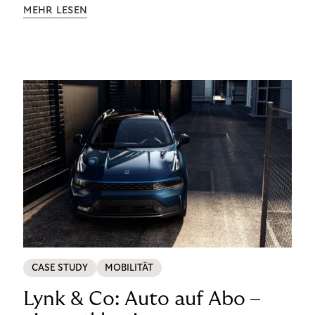
Aufklärung zu Finanzthemen helfen wir Menschen,
MEHR LESEN
ein Leben in finanzieller Freiheit zu führen. So
wollen wir eine nachhaltige Art schaffen,
einzukaufen, zu konsumieren und zu zahlen.
CASE STUDY
MOBILITÄT
Lynk & Co: Auto auf Abo –