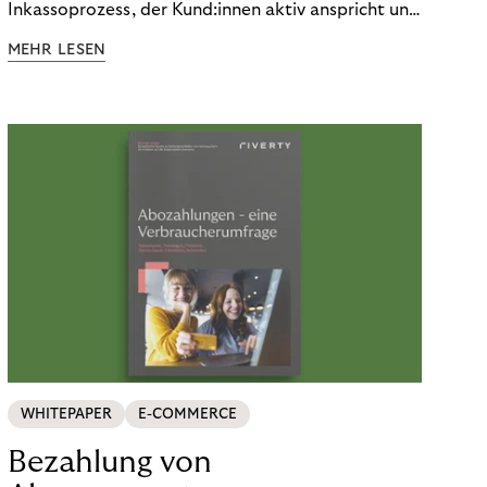
Inkassoprozess, der Kund:innen aktiv anspricht und
ihnen einfache digitale Zahlungs-Tools bietet und
MEHR LESEN
Finanzbildung ermöglicht. So bleiben Menschen
finanziell unabhängig – und in einem
selbstbestimmten Customer Lifecycle mit Ihrem
Unternehmen.
WHITEPAPER
E-COMMERCE
Bezahlung von