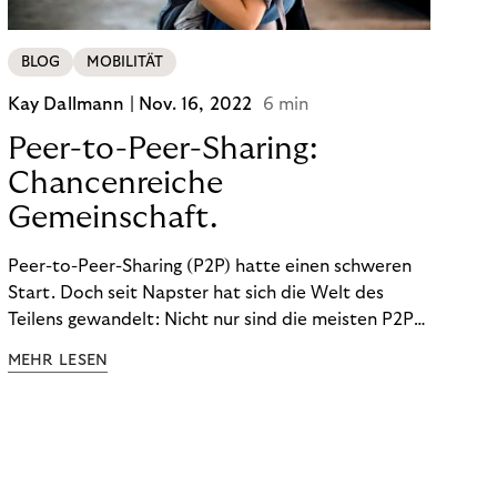
BLOG
MOBILITÄT
Kay Dallmann |
Nov. 16, 2022
6 min
Peer-to-Peer-Sharing:
Chancenreiche
Gemeinschaft.
Peer-to-Peer-Sharing (P2P) hatte einen schweren
Start. Doch seit Napster hat sich die Welt des
Teilens gewandelt: Nicht nur sind die meisten P2P-
Sharing-Modelle komplett legal. Auch was geteilt
MEHR LESEN
wird, hat sich geändert. Das bietet Unternehmen
Chancen.