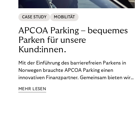
CASE STUDY
MOBILITÄT
APCOA Parking – bequemes
Parken für unsere
Kund:innen.
Mit der Einführung des barrierefreien Parkens in
Norwegen brauchte APCOA Parking einen
innovativen Finanzpartner. Gemeinsam bieten wir
den Kund:innen ein reibungsloses Free-Flow-
MEHR LESEN
Erlebnis.