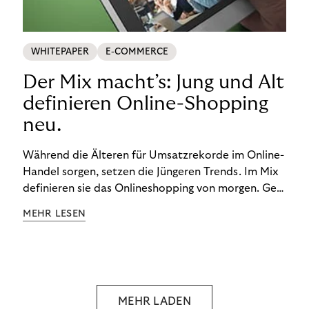
WHITEPAPER
E-COMMERCE
Der Mix macht’s: Jung und Alt
definieren Online-Shopping
neu.
Während die Älteren für Umsatzrekorde im Online-
Handel sorgen, setzen die Jüngeren Trends. Im Mix
definieren sie das Onlineshopping von morgen. Gen
Z und Best Ager eint im Onlineshopping eine
MEHR LESEN
gemeinsame Leidenschaft - allerdings
unterscheiden sie sich in ihren Vorlieben und
Verhaltensweisen. Wir haben uns das genauer
angeschaut.
MEHR LADEN