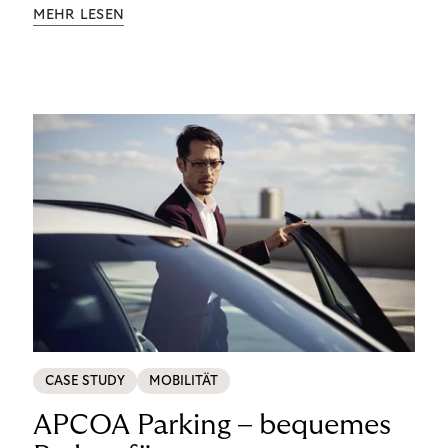
Aufklärung zu Finanzthemen helfen wir Menschen,
MEHR LESEN
ein Leben in finanzieller Freiheit zu führen. So
wollen wir eine nachhaltige Art schaffen,
einzukaufen, zu konsumieren und zu zahlen.
CASE STUDY
MOBILITÄT
APCOA Parking – bequemes