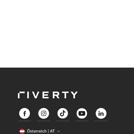
and more companies are taking technical steps to
tackle.
Österreich
AT