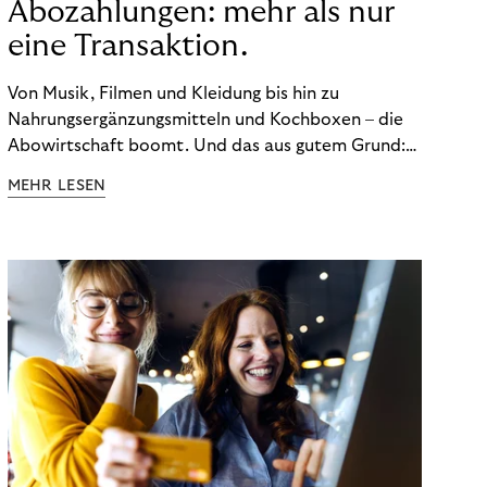
Abozahlungen: mehr als nur
eine Transaktion.
Von Musik, Filmen und Kleidung bis hin zu
Nahrungsergänzungsmitteln und Kochboxen – die
Abowirtschaft boomt. Und das aus gutem Grund:
Abonnements geben uns die Flexibilität, die wir uns
MEHR LESEN
wünschen. Sie ermöglichen es uns, Produkte und
Dienstleistungen jederzeit zu nutzen, ohne sie
kaufen zu müssen. Viele große Unternehmen haben
das Potenzial von Abonnements schon für sich
entdeckt. Und das neue Geschäftsmodell rentiert
sich. Doch was genau können Sie tun, um
Abozahlungen für Ihren Erfolg zu nutzen?