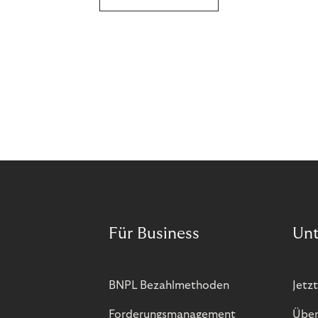
Preis. Potenzielle Betrugsfälle oder zusätzliche
Betriebskosten sind nur einige der Risiken. Ist es
das also wert? Wir stellen die Vor- und Nachteile
von BOPIS vor.
Für Business
Un
BNPL Bezahlmethoden
Jetzt
Forderungsmanagement
Über