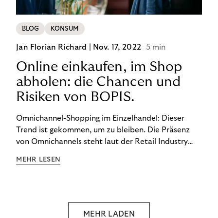
BLOG
KONSUM
Jan Florian Richard |
Nov. 17, 2022
5 min
Online einkaufen, im Shop
abholen: die Chancen und
Risiken von BOPIS.
Omnichannel-Shopping im Einzelhandel: Dieser
Trend ist gekommen, um zu bleiben. Die Präsenz
von Omnichannels steht laut der Retail Industry
Leaders Association auf Platz 1 der Dinge, auf die
MEHR LESEN
nicht mehr verzichtet werden kann. Ein fester
Bestandteil des Modells ist das Prinzip „Buy Online,
Pick up In-Store“ (BOPIS): Nutzer:innen kaufen
online ein und holen die Ware im Shop ab. BOPIS
bietet zwar viele Vorteile, hat aber auch seinen
MEHR LADEN