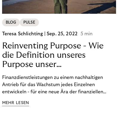
BLOG
PULSE
Teresa Schlichting |
Sep. 25, 2022
5 min
Reinventing Purpose - Wie
die Definition unseres
Purpose unser
Transformation beeinflusst
Finanzdienstleistungen zu einem nachhaltigen
hat!
Antrieb für das Wachstum jedes Einzelnen
entwickeln - für eine neue Ära der finanziellen
Freiheit. Die Definition unseres Purpose war der
MEHR LESEN
Startpunkt unserer Transformation. Lesen Sie mehr
über unsere FinTech Ambitionen und wie wir unsere
Organisation auf unseren Purpose ausgerichtet
haben.