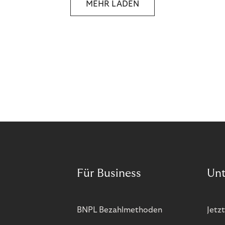
MEHR LADEN
unseres wirtschaftlichen Handelns stellt? Eine
Zukunft, die auf der festen Überzeugung aufbaut,
dass jeder das Recht haben sollte, seiner Berufung
und Leidenschaft zu folgen?
Für Business
Un
BNPL Bezahlmethoden
Jetzt