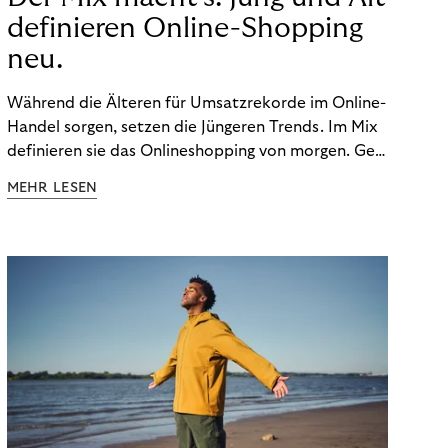
definieren Online-Shopping
neu.
Während die Älteren für Umsatzrekorde im Online-
Handel sorgen, setzen die Jüngeren Trends. Im Mix
definieren sie das Onlineshopping von morgen. Gen
Z und Best Ager eint im Onlineshopping eine
MEHR LESEN
gemeinsame Leidenschaft - allerdings
unterscheiden sie sich in ihren Vorlieben und
Verhaltensweisen. Wir haben uns das genauer
angeschaut.