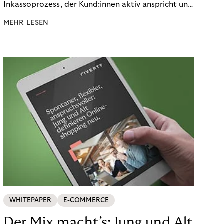
Inkassoprozess, der Kund:innen aktiv anspricht und
ihnen einfache digitale Zahlungs-Tools bietet und
MEHR LESEN
Finanzbildung ermöglicht. So bleiben Menschen
finanziell unabhängig – und in einem
selbstbestimmten Customer Lifecycle mit Ihrem
Unternehmen.
WHITEPAPER
E-COMMERCE
Der Mix macht’s: Jung und Alt