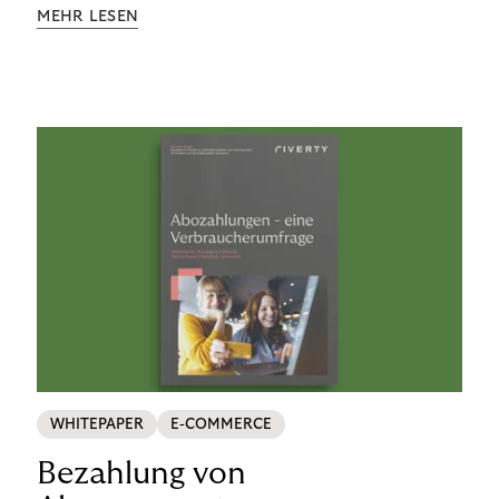
Aufklärung zu Finanzthemen helfen wir Menschen,
MEHR LESEN
ein Leben in finanzieller Freiheit zu führen. So
wollen wir eine nachhaltige Art schaffen,
einzukaufen, zu konsumieren und zu zahlen.
WHITEPAPER
E-COMMERCE
Bezahlung von