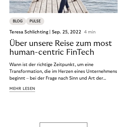
BLOG
PULSE
Teresa Schlichting |
Sep. 25, 2022
4 min
Über unsere Reise zum most
human-centric FinTech
Wann ist der richtige Zeitpunkt, um eine
Transformation, die im Herzen eines Unternehmens
beginnt – bei der Frage nach Sinn und Art der
Zusammenarbeit – nach außen zu tragen? Wann
MEHR LESEN
kommuniziert man ein Ziel, das so ganzheitlich ist,
dass es heute noch nicht für alle Produkte,
Prozesse und Strukturen umgesetzt sein kann?
Wann ist in Zeiten von Pandemie und humanitären
Krisen der richtige Moment, über eine Zukunft zu
sprechen, die den Menschen in den Mittelpunkt