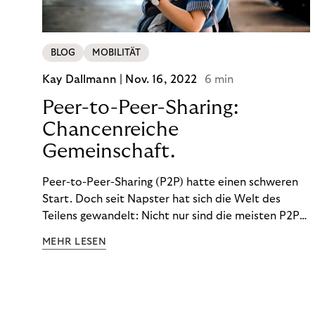
BLOG
MOBILITÄT
Kay Dallmann |
Nov. 16, 2022
6 min
Peer-to-Peer-Sharing:
Chancenreiche
Gemeinschaft.
Peer-to-Peer-Sharing (P2P) hatte einen schweren
Start. Doch seit Napster hat sich die Welt des
Teilens gewandelt: Nicht nur sind die meisten P2P-
Sharing-Modelle komplett legal. Auch was geteilt
MEHR LESEN
wird, hat sich geändert. Das bietet Unternehmen
Chancen.