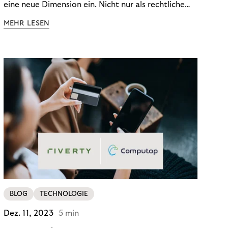
eine neue Dimension ein. Nicht nur als rechtliche
Notwendigkeit, sondern als strategischer
MEHR LESEN
Wettbewerbsvorteil. In einem Umfeld steigender
regulatorischer Anforderungen – etwa durch Basel
III, MiFID II oder die Datenschutz-Grundverordnung
(DSGVO) – geraten viele Unternehmen an die
Grenzen traditioneller Compliance-Mechanismen.
BLOG
TECHNOLOGIE
Dez. 11, 2023
5 min