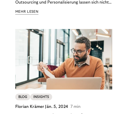
Outsourcing und Personalisierung lassen sich nicht
nur Kosten optimieren, sondern auch stabile
MEHR LESEN
Ergebnisse sichern. Riverty zeigt, wie Recovery-
Teams aus einem Kostenfaktor einen echten
Werttreiber machen.
BLOG
INSIGHTS
Florian Krämer
Jän. 5, 2024
7 min