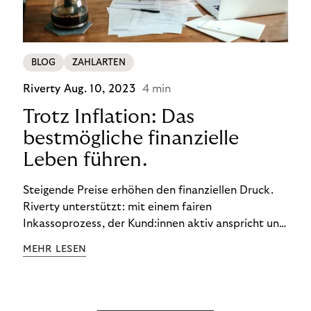
BLOG
ZAHLARTEN
Riverty
Aug. 10, 2023
4 min
Trotz Inflation: Das
bestmögliche finanzielle
Leben führen.
Steigende Preise erhöhen den finanziellen Druck.
Riverty unterstützt: mit einem fairen
Inkassoprozess, der Kund:innen aktiv anspricht und
ihnen einfache digitale Zahlungs-Tools bietet und
MEHR LESEN
Finanzbildung ermöglicht. So bleiben Menschen
finanziell unabhängig – und in einem
selbstbestimmten Customer Lifecycle mit Ihrem
Unternehmen.