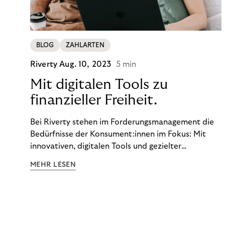
BLOG
ZAHLARTEN
Riverty
Aug. 10, 2023
5 min
Mit digitalen Tools zu
finanzieller Freiheit.
Bei Riverty stehen im Forderungsmanagement die
Bedürfnisse der Konsument:innen im Fokus: Mit
innovativen, digitalen Tools und gezielter
Aufklärung zu Finanzthemen helfen wir Menschen,
MEHR LESEN
ein Leben in finanzieller Freiheit zu führen. So
wollen wir eine nachhaltige Art schaffen,
einzukaufen, zu konsumieren und zu zahlen.