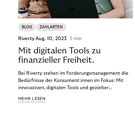
BLOG
ZAHLARTEN
Riverty
Aug. 10, 2023
5 min
Mit digitalen Tools zu
finanzieller Freiheit.
Bei Riverty stehen im Forderungsmanagement die
Bedürfnisse der Konsument:innen im Fokus: Mit
innovativen, digitalen Tools und gezielter
Aufklärung zu Finanzthemen helfen wir Menschen,
MEHR LESEN
ein Leben in finanzieller Freiheit zu führen. So
wollen wir eine nachhaltige Art schaffen,
einzukaufen, zu konsumieren und zu zahlen.