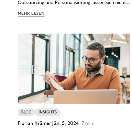
Outsourcing und Personalisierung lassen sich nicht
nur Kosten optimieren, sondern auch stabile
MEHR LESEN
Ergebnisse sichern. Riverty zeigt, wie Recovery-
Teams aus einem Kostenfaktor einen echten
Werttreiber machen.
BLOG
INSIGHTS
Florian Krämer
Jän. 5, 2024
7 min