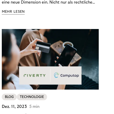
eine neue Dimension ein. Nicht nur als rechtliche
Notwendigkeit, sondern als strategischer
MEHR LESEN
Wettbewerbsvorteil. In einem Umfeld steigender
regulatorischer Anforderungen – etwa durch Basel
III, MiFID II oder die Datenschutz-Grundverordnung
(DSGVO) – geraten viele Unternehmen an die
Grenzen traditioneller Compliance-Mechanismen.
BLOG
TECHNOLOGIE
Dez. 11, 2023
5 min