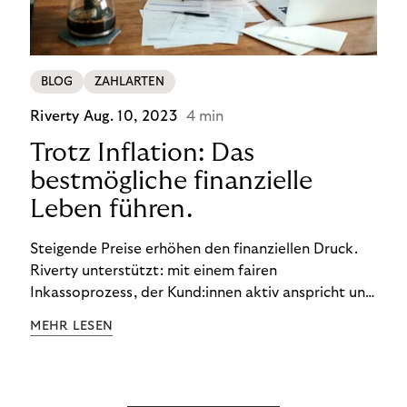
BLOG
ZAHLARTEN
Riverty
Aug. 10, 2023
4 min
Trotz Inflation: Das
bestmögliche finanzielle
Leben führen.
Steigende Preise erhöhen den finanziellen Druck.
Riverty unterstützt: mit einem fairen
Inkassoprozess, der Kund:innen aktiv anspricht und
ihnen einfache digitale Zahlungs-Tools bietet und
MEHR LESEN
Finanzbildung ermöglicht. So bleiben Menschen
finanziell unabhängig – und in einem
selbstbestimmten Customer Lifecycle mit Ihrem
Unternehmen.