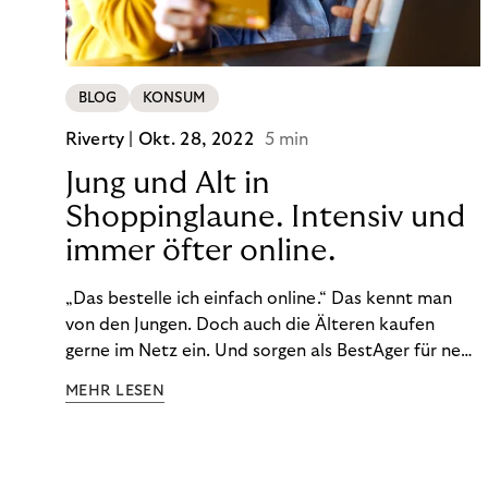
BLOG
KONSUM
Riverty |
Okt. 28, 2022
5 min
Jung und Alt in
Shoppinglaune. Intensiv und
immer öfter online.
„Das bestelle ich einfach online.“ Das kennt man
von den Jungen. Doch auch die Älteren kaufen
gerne im Netz ein. Und sorgen als BestAger für neue
Umsatzrekorde. Nicht nur das unterscheidet sie
MEHR LESEN
von der Generation Z. Wir haben genauer
hingeschaut.