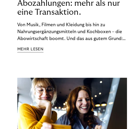
Abozahlungen: mehr als nur
eine Transaktion.
Von Musik, Filmen und Kleidung bis hin zu
Nahrungsergänzungsmitteln und Kochboxen – die
Abowirtschaft boomt. Und das aus gutem Grund:
Abonnements geben uns die Flexibilität, die wir uns
MEHR LESEN
wünschen. Sie ermöglichen es uns, Produkte und
Dienstleistungen jederzeit zu nutzen, ohne sie
kaufen zu müssen. Viele große Unternehmen haben
das Potenzial von Abonnements schon für sich
entdeckt. Und das neue Geschäftsmodell rentiert
sich. Doch was genau können Sie tun, um
Abozahlungen für Ihren Erfolg zu nutzen?