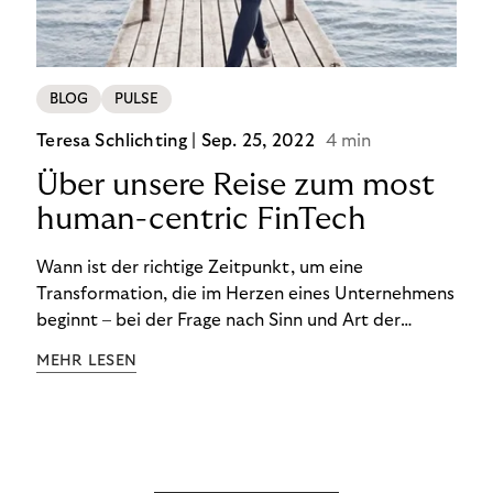
BLOG
PULSE
Teresa Schlichting |
Sep. 25, 2022
4 min
Über unsere Reise zum most
human-centric FinTech
Wann ist der richtige Zeitpunkt, um eine
Transformation, die im Herzen eines Unternehmens
beginnt – bei der Frage nach Sinn und Art der
Zusammenarbeit – nach außen zu tragen? Wann
MEHR LESEN
kommuniziert man ein Ziel, das so ganzheitlich ist,
dass es heute noch nicht für alle Produkte,
Prozesse und Strukturen umgesetzt sein kann?
Wann ist in Zeiten von Pandemie und humanitären
Krisen der richtige Moment, über eine Zukunft zu