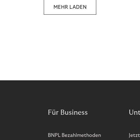
sprechen, die den Menschen in den Mittelpunkt
MEHR LADEN
unseres wirtschaftlichen Handelns stellt? Eine
Zukunft, die auf der festen Überzeugung aufbaut,
dass jeder das Recht haben sollte, seiner Berufung
und Leidenschaft zu folgen?
Für Business
Un
BNPL Bezahlmethoden
Jetzt