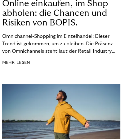
Online einkaufen, im Shop
abholen: die Chancen und
Risiken von BOPIS.
Omnichannel-Shopping im Einzelhandel: Dieser
Trend ist gekommen, um zu bleiben. Die Präsenz
von Omnichannels steht laut der Retail Industry
Leaders Association auf Platz 1 der Dinge, auf die
MEHR LESEN
nicht mehr verzichtet werden kann. Ein fester
Bestandteil des Modells ist das Prinzip „Buy Online,
Pick up In-Store“ (BOPIS): Nutzer:innen kaufen
online ein und holen die Ware im Shop ab. BOPIS
bietet zwar viele Vorteile, hat aber auch seinen
Preis. Potenzielle Betrugsfälle oder zusätzliche
Betriebskosten sind nur einige der Risiken. Ist es
das also wert? Wir stellen die Vor- und Nachteile
von BOPIS vor.