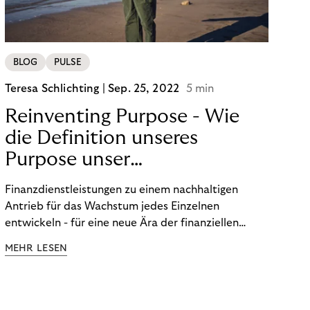
BLOG
PULSE
Teresa Schlichting |
Sep. 25, 2022
5 min
Reinventing Purpose - Wie
die Definition unseres
Purpose unser
Transformation beeinflusst
Finanzdienstleistungen zu einem nachhaltigen
hat!
Antrieb für das Wachstum jedes Einzelnen
entwickeln - für eine neue Ära der finanziellen
Freiheit. Die Definition unseres Purpose war der
MEHR LESEN
Startpunkt unserer Transformation. Lesen Sie mehr
über unsere FinTech Ambitionen und wie wir unsere
Organisation auf unseren Purpose ausgerichtet
haben.