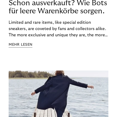
Schon ausverkauft? Wie Bots
für leere Warenkörbe sorgen.
Limited and rare items, like special edition
sneakers, are coveted by fans and collectors alike.
The more exclusive and unique they are, the more
the obsession grows. The fashion and lifestyle
MEHR LESEN
industry uses artificial scarcity, also known as a
“drop”, to boost sales and provide exclusive brand
experiences. Resellers can and do exploit this,
reselling products for several times their original
value. You might be thinking, “Kerching!”. But this is
really an unwanted side effect – one which more
and more companies are taking technical steps to
tackle.