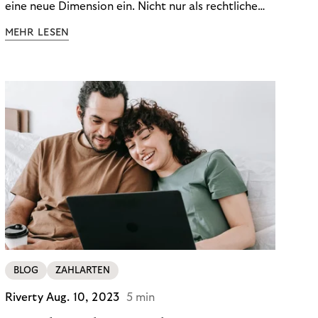
eine neue Dimension ein. Nicht nur als rechtliche
Notwendigkeit, sondern als strategischer
MEHR LESEN
Wettbewerbsvorteil. In einem Umfeld steigender
regulatorischer Anforderungen – etwa durch Basel
III, MiFID II oder die Datenschutz-Grundverordnung
(DSGVO) – geraten viele Unternehmen an die
Grenzen traditioneller Compliance-Mechanismen.
BLOG
ZAHLARTEN
Riverty
Aug. 10, 2023
5 min