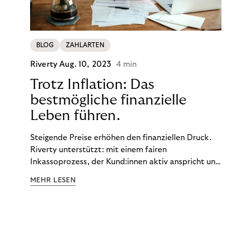
BLOG
ZAHLARTEN
Riverty
Aug. 10, 2023
4 min
Trotz Inflation: Das
bestmögliche finanzielle
Leben führen.
Steigende Preise erhöhen den finanziellen Druck.
Riverty unterstützt: mit einem fairen
Inkassoprozess, der Kund:innen aktiv anspricht und
ihnen einfache digitale Zahlungs-Tools bietet und
MEHR LESEN
Finanzbildung ermöglicht. So bleiben Menschen
finanziell unabhängig – und in einem
selbstbestimmten Customer Lifecycle mit Ihrem
Unternehmen.