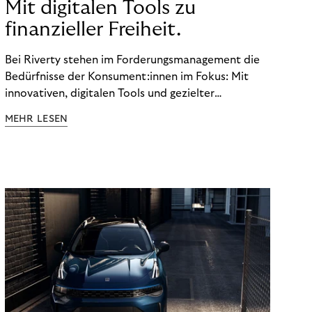
Mit digitalen Tools zu
finanzieller Freiheit.
Bei Riverty stehen im Forderungsmanagement die
Bedürfnisse der Konsument:innen im Fokus: Mit
innovativen, digitalen Tools und gezielter
Aufklärung zu Finanzthemen helfen wir Menschen,
MEHR LESEN
ein Leben in finanzieller Freiheit zu führen. So
wollen wir eine nachhaltige Art schaffen,
einzukaufen, zu konsumieren und zu zahlen.