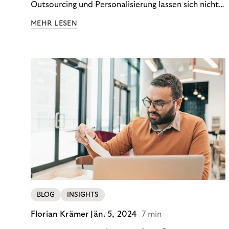
Outsourcing und Personalisierung lassen sich nicht
nur Kosten optimieren, sondern auch stabile
MEHR LESEN
Ergebnisse sichern. Riverty zeigt, wie Recovery-
Teams aus einem Kostenfaktor einen echten
Werttreiber machen.
BLOG
INSIGHTS
Florian Krämer
Jän. 5, 2024
7 min