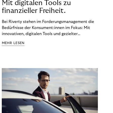
Mit digitalen Tools zu
finanzieller Freiheit.
Bei Riverty stehen im Forderungsmanagement die
Bedürfnisse der Konsument:innen im Fokus: Mit
innovativen, digitalen Tools und gezielter
Aufklärung zu Finanzthemen helfen wir Menschen,
MEHR LESEN
ein Leben in finanzieller Freiheit zu führen. So
wollen wir eine nachhaltige Art schaffen,
einzukaufen, zu konsumieren und zu zahlen.