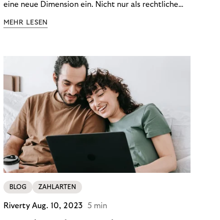
eine neue Dimension ein. Nicht nur als rechtliche
Notwendigkeit, sondern als strategischer
MEHR LESEN
Wettbewerbsvorteil. In einem Umfeld steigender
regulatorischer Anforderungen – etwa durch Basel
III, MiFID II oder die Datenschutz-Grundverordnung
(DSGVO) – geraten viele Unternehmen an die
Grenzen traditioneller Compliance-Mechanismen.
BLOG
ZAHLARTEN
Riverty
Aug. 10, 2023
5 min