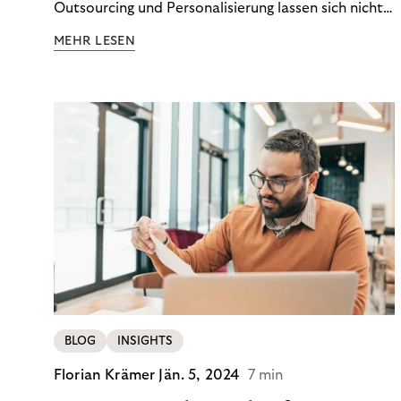
Outsourcing und Personalisierung lassen sich nicht
nur Kosten optimieren, sondern auch stabile
MEHR LESEN
Ergebnisse sichern. Riverty zeigt, wie Recovery-
Teams aus einem Kostenfaktor einen echten
Werttreiber machen.
BLOG
INSIGHTS
Florian Krämer
Jän. 5, 2024
7 min