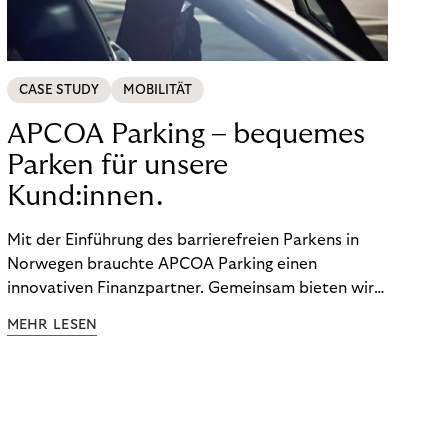
CASE STUDY
MOBILITÄT
APCOA Parking – bequemes
Parken für unsere
Kund:innen.
Mit der Einführung des barrierefreien Parkens in
Norwegen brauchte APCOA Parking einen
innovativen Finanzpartner. Gemeinsam bieten wir
den Kund:innen ein reibungsloses Free-Flow-
MEHR LESEN
Erlebnis.