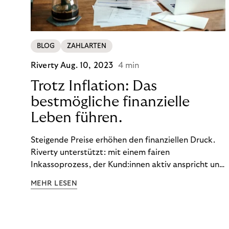
BLOG
ZAHLARTEN
Riverty
Aug. 10, 2023
4 min
Trotz Inflation: Das
bestmögliche finanzielle
Leben führen.
Steigende Preise erhöhen den finanziellen Druck.
Riverty unterstützt: mit einem fairen
Inkassoprozess, der Kund:innen aktiv anspricht und
ihnen einfache digitale Zahlungs-Tools bietet und
MEHR LESEN
Finanzbildung ermöglicht. So bleiben Menschen
finanziell unabhängig – und in einem
selbstbestimmten Customer Lifecycle mit Ihrem
Unternehmen.