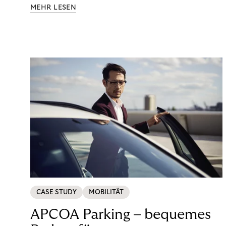
Aufklärung zu Finanzthemen helfen wir Menschen,
MEHR LESEN
ein Leben in finanzieller Freiheit zu führen. So
wollen wir eine nachhaltige Art schaffen,
einzukaufen, zu konsumieren und zu zahlen.
CASE STUDY
MOBILITÄT
APCOA Parking – bequemes