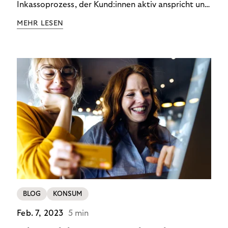
Inkassoprozess, der Kund:innen aktiv anspricht und
ihnen einfache digitale Zahlungs-Tools bietet und
MEHR LESEN
Finanzbildung ermöglicht. So bleiben Menschen
finanziell unabhängig – und in einem
selbstbestimmten Customer Lifecycle mit Ihrem
Unternehmen.
BLOG
KONSUM
Feb. 7, 2023
5 min