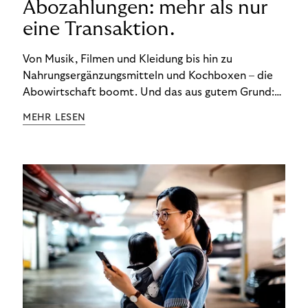
Abozahlungen: mehr als nur
eine Transaktion.
Von Musik, Filmen und Kleidung bis hin zu
Nahrungsergänzungsmitteln und Kochboxen – die
Abowirtschaft boomt. Und das aus gutem Grund:
Abonnements geben uns die Flexibilität, die wir uns
MEHR LESEN
wünschen. Sie ermöglichen es uns, Produkte und
Dienstleistungen jederzeit zu nutzen, ohne sie
kaufen zu müssen. Viele große Unternehmen haben
das Potenzial von Abonnements schon für sich
entdeckt. Und das neue Geschäftsmodell rentiert
sich. Doch was genau können Sie tun, um
Abozahlungen für Ihren Erfolg zu nutzen?