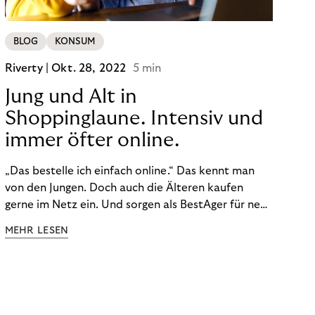
BLOG
KONSUM
Riverty |
Okt. 28, 2022
5 min
Jung und Alt in
Shoppinglaune. Intensiv und
immer öfter online.
„Das bestelle ich einfach online.“ Das kennt man
von den Jungen. Doch auch die Älteren kaufen
gerne im Netz ein. Und sorgen als BestAger für neue
Umsatzrekorde. Nicht nur das unterscheidet sie
MEHR LESEN
von der Generation Z. Wir haben genauer
hingeschaut.