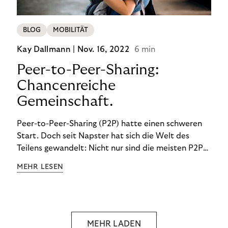
BLOG
MOBILITÄT
Kay Dallmann |
Nov. 16, 2022
6 min
Peer-to-Peer-Sharing:
Chancenreiche
Gemeinschaft.
Peer-to-Peer-Sharing (P2P) hatte einen schweren
Start. Doch seit Napster hat sich die Welt des
Teilens gewandelt: Nicht nur sind die meisten P2P-
Sharing-Modelle komplett legal. Auch was geteilt
MEHR LESEN
wird, hat sich geändert. Das bietet Unternehmen
Chancen.
MEHR LADEN