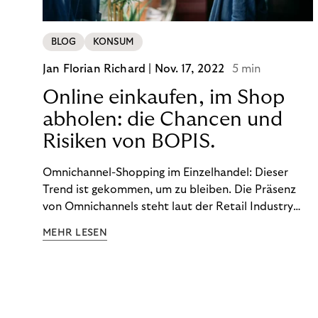
BLOG
KONSUM
Jan Florian Richard |
Nov. 17, 2022
5 min
Online einkaufen, im Shop
abholen: die Chancen und
Risiken von BOPIS.
Omnichannel-Shopping im Einzelhandel: Dieser
Trend ist gekommen, um zu bleiben. Die Präsenz
von Omnichannels steht laut der Retail Industry
Leaders Association auf Platz 1 der Dinge, auf die
MEHR LESEN
nicht mehr verzichtet werden kann. Ein fester
Bestandteil des Modells ist das Prinzip „Buy Online,
Pick up In-Store“ (BOPIS): Nutzer:innen kaufen
online ein und holen die Ware im Shop ab. BOPIS
bietet zwar viele Vorteile, hat aber auch seinen