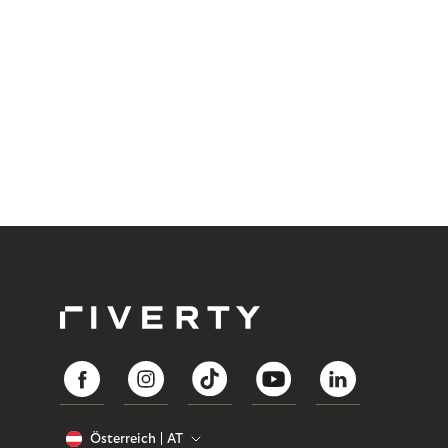
Preis. Potenzielle Betrugsfälle oder zusätzliche
Betriebskosten sind nur einige der Risiken. Ist es
das also wert? Wir stellen die Vor- und Nachteile
von BOPIS vor.
Österreich
AT