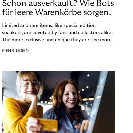
Schon ausverkauft? Wie Bots
für leere Warenkörbe sorgen.
Limited and rare items, like special edition
sneakers, are coveted by fans and collectors alike.
The more exclusive and unique they are, the more
the obsession grows. The fashion and lifestyle
MEHR LESEN
industry uses artificial scarcity, also known as a
“drop”, to boost sales and provide exclusive brand
experiences. Resellers can and do exploit this,
reselling products for several times their original
value. You might be thinking, “Kerching!”. But this is
really an unwanted side effect – one which more
and more companies are taking technical steps to
tackle.