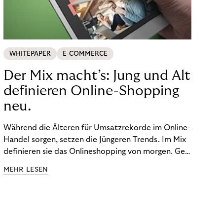
WHITEPAPER
E-COMMERCE
Der Mix macht’s: Jung und Alt
definieren Online-Shopping
neu.
Während die Älteren für Umsatzrekorde im Online-
Handel sorgen, setzen die Jüngeren Trends. Im Mix
definieren sie das Onlineshopping von morgen. Gen
Z und Best Ager eint im Onlineshopping eine
MEHR LESEN
gemeinsame Leidenschaft - allerdings
unterscheiden sie sich in ihren Vorlieben und
Verhaltensweisen. Wir haben uns das genauer
angeschaut.