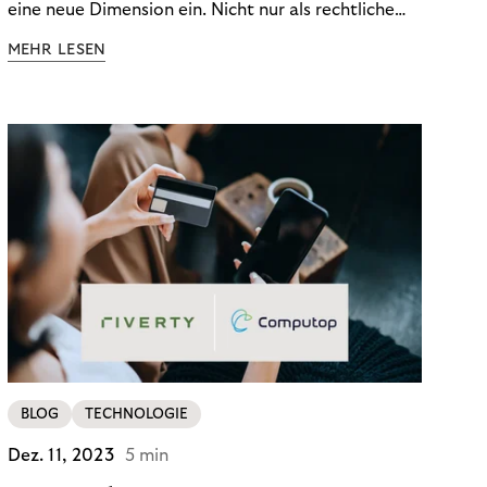
eine neue Dimension ein. Nicht nur als rechtliche
Notwendigkeit, sondern als strategischer
MEHR LESEN
Wettbewerbsvorteil. In einem Umfeld steigender
regulatorischer Anforderungen – etwa durch Basel
III, MiFID II oder die Datenschutz-Grundverordnung
(DSGVO) – geraten viele Unternehmen an die
Grenzen traditioneller Compliance-Mechanismen.
BLOG
TECHNOLOGIE
Dez. 11, 2023
5 min