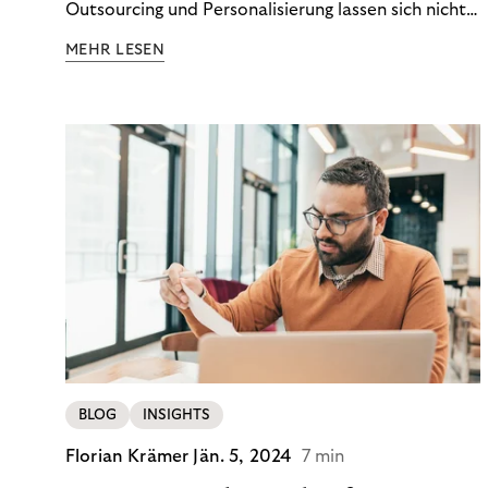
Outsourcing und Personalisierung lassen sich nicht
nur Kosten optimieren, sondern auch stabile
MEHR LESEN
Ergebnisse sichern. Riverty zeigt, wie Recovery-
Teams aus einem Kostenfaktor einen echten
Werttreiber machen.
BLOG
INSIGHTS
Florian Krämer
Jän. 5, 2024
7 min