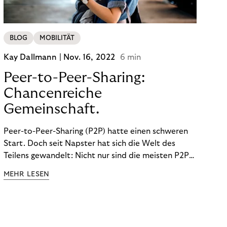
BLOG
MOBILITÄT
Kay Dallmann |
Nov. 16, 2022
6 min
Peer-to-Peer-Sharing:
Chancenreiche
Gemeinschaft.
Peer-to-Peer-Sharing (P2P) hatte einen schweren
Start. Doch seit Napster hat sich die Welt des
Teilens gewandelt: Nicht nur sind die meisten P2P-
Sharing-Modelle komplett legal. Auch was geteilt
MEHR LESEN
wird, hat sich geändert. Das bietet Unternehmen
Chancen.