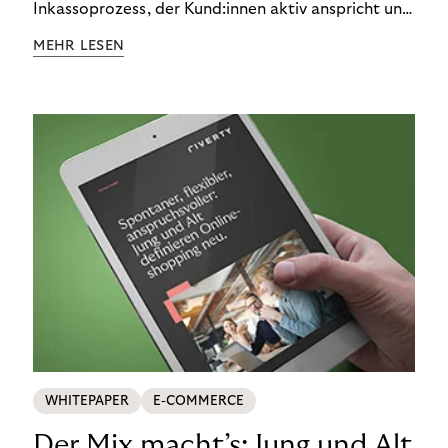
Inkassoprozess, der Kund:innen aktiv anspricht und
ihnen einfache digitale Zahlungs-Tools bietet und
MEHR LESEN
Finanzbildung ermöglicht. So bleiben Menschen
finanziell unabhängig – und in einem
selbstbestimmten Customer Lifecycle mit Ihrem
Unternehmen.
WHITEPAPER
E-COMMERCE
Der Mix macht’s: Jung und Alt