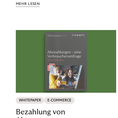
Aufklärung zu Finanzthemen helfen wir Menschen,
MEHR LESEN
ein Leben in finanzieller Freiheit zu führen. So
wollen wir eine nachhaltige Art schaffen,
einzukaufen, zu konsumieren und zu zahlen.
WHITEPAPER
E-COMMERCE
Bezahlung von