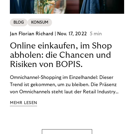
BLOG
KONSUM
Jan Florian Richard |
Nov. 17, 2022
5 min
Online einkaufen, im Shop
abholen: die Chancen und
Risiken von BOPIS.
Omnichannel-Shopping im Einzelhandel: Dieser
Trend ist gekommen, um zu bleiben. Die Präsenz
von Omnichannels steht laut der Retail Industry
Leaders Association auf Platz 1 der Dinge, auf die
MEHR LESEN
nicht mehr verzichtet werden kann. Ein fester
Bestandteil des Modells ist das Prinzip „Buy Online,
Pick up In-Store“ (BOPIS): Nutzer:innen kaufen
online ein und holen die Ware im Shop ab. BOPIS