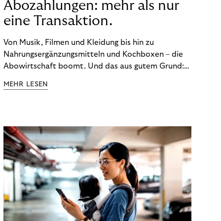
Abozahlungen: mehr als nur
eine Transaktion.
Von Musik, Filmen und Kleidung bis hin zu
Nahrungsergänzungsmitteln und Kochboxen – die
Abowirtschaft boomt. Und das aus gutem Grund:
Abonnements geben uns die Flexibilität, die wir uns
MEHR LESEN
wünschen. Sie ermöglichen es uns, Produkte und
Dienstleistungen jederzeit zu nutzen, ohne sie
kaufen zu müssen. Viele große Unternehmen haben
das Potenzial von Abonnements schon für sich
entdeckt. Und das neue Geschäftsmodell rentiert
sich. Doch was genau können Sie tun, um
Abozahlungen für Ihren Erfolg zu nutzen?