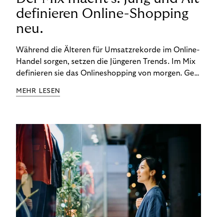
definieren Online-Shopping
neu.
Während die Älteren für Umsatzrekorde im Online-
Handel sorgen, setzen die Jüngeren Trends. Im Mix
definieren sie das Onlineshopping von morgen. Gen
Z und Best Ager eint im Onlineshopping eine
MEHR LESEN
gemeinsame Leidenschaft - allerdings
unterscheiden sie sich in ihren Vorlieben und
Verhaltensweisen. Wir haben uns das genauer
angeschaut.