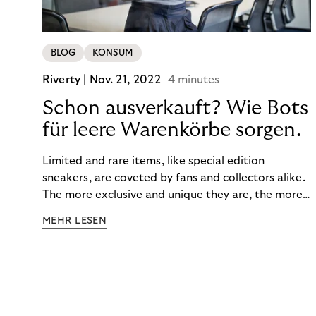
BLOG
KONSUM
Riverty |
Nov. 21, 2022
4 minutes
Schon ausverkauft? Wie Bots
für leere Warenkörbe sorgen.
Limited and rare items, like special edition
sneakers, are coveted by fans and collectors alike.
The more exclusive and unique they are, the more
the obsession grows. The fashion and lifestyle
MEHR LESEN
industry uses artificial scarcity, also known as a
“drop”, to boost sales and provide exclusive brand
experiences. Resellers can and do exploit this,
reselling products for several times their original
value. You might be thinking, “Kerching!”. But this is
really an unwanted side effect – one which more