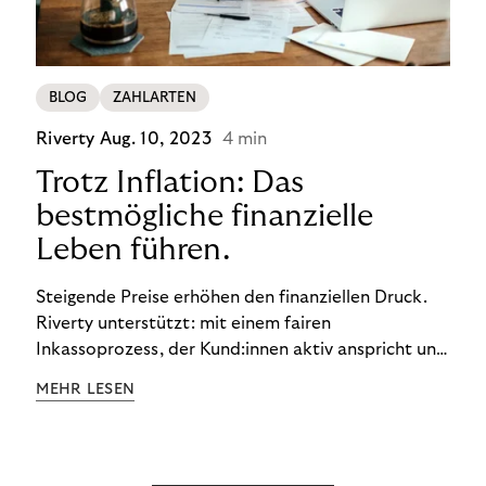
BLOG
ZAHLARTEN
Riverty
Aug. 10, 2023
4 min
Trotz Inflation: Das
bestmögliche finanzielle
Leben führen.
Steigende Preise erhöhen den finanziellen Druck.
Riverty unterstützt: mit einem fairen
Inkassoprozess, der Kund:innen aktiv anspricht und
ihnen einfache digitale Zahlungs-Tools bietet und
MEHR LESEN
Finanzbildung ermöglicht. So bleiben Menschen
finanziell unabhängig – und in einem
selbstbestimmten Customer Lifecycle mit Ihrem
Unternehmen.