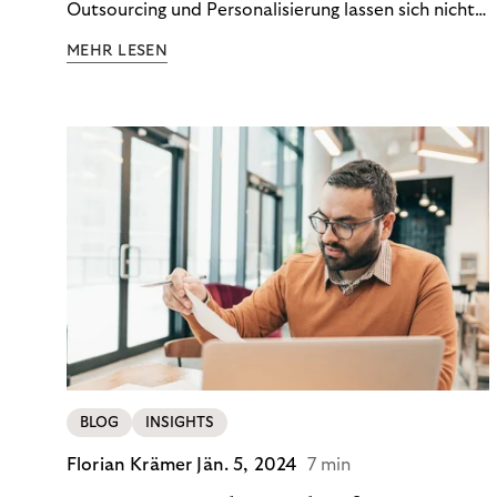
Outsourcing und Personalisierung lassen sich nicht
nur Kosten optimieren, sondern auch stabile
MEHR LESEN
Ergebnisse sichern. Riverty zeigt, wie Recovery-
Teams aus einem Kostenfaktor einen echten
Werttreiber machen.
BLOG
INSIGHTS
Florian Krämer
Jän. 5, 2024
7 min