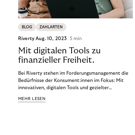
BLOG
ZAHLARTEN
Riverty
Aug. 10, 2023
5 min
Mit digitalen Tools zu
finanzieller Freiheit.
Bei Riverty stehen im Forderungsmanagement die
Bedürfnisse der Konsument:innen im Fokus: Mit
innovativen, digitalen Tools und gezielter
Aufklärung zu Finanzthemen helfen wir Menschen,
MEHR LESEN
ein Leben in finanzieller Freiheit zu führen. So
wollen wir eine nachhaltige Art schaffen,
einzukaufen, zu konsumieren und zu zahlen.