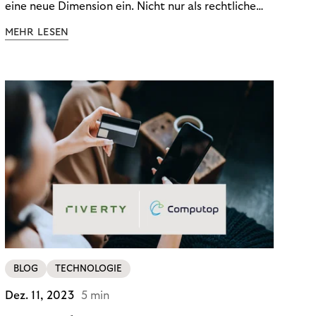
eine neue Dimension ein. Nicht nur als rechtliche
Notwendigkeit, sondern als strategischer
MEHR LESEN
Wettbewerbsvorteil. In einem Umfeld steigender
regulatorischer Anforderungen – etwa durch Basel
III, MiFID II oder die Datenschutz-Grundverordnung
(DSGVO) – geraten viele Unternehmen an die
Grenzen traditioneller Compliance-Mechanismen.
BLOG
TECHNOLOGIE
Dez. 11, 2023
5 min