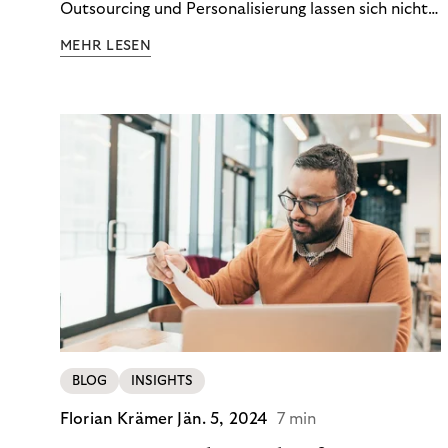
Outsourcing und Personalisierung lassen sich nicht
nur Kosten optimieren, sondern auch stabile
MEHR LESEN
Ergebnisse sichern. Riverty zeigt, wie Recovery-
Teams aus einem Kostenfaktor einen echten
Werttreiber machen.
BLOG
INSIGHTS
Florian Krämer
Jän. 5, 2024
7 min