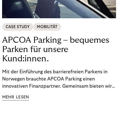
CASE STUDY
MOBILITÄT
APCOA Parking – bequemes
Parken für unsere
Kund:innen.
Mit der Einführung des barrierefreien Parkens in
Norwegen brauchte APCOA Parking einen
innovativen Finanzpartner. Gemeinsam bieten wir
den Kund:innen ein reibungsloses Free-Flow-
MEHR LESEN
Erlebnis.