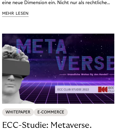
eine neue Dimension ein. Nicht nur als rechtliche
Notwendigkeit, sondern als strategischer
MEHR LESEN
Wettbewerbsvorteil. In einem Umfeld steigender
regulatorischer Anforderungen – etwa durch Basel
III, MiFID II oder die Datenschutz-Grundverordnung
(DSGVO) – geraten viele Unternehmen an die
Grenzen traditioneller Compliance-Mechanismen.
WHITEPAPER
E-COMMERCE
ECC-Studie: Metaverse.