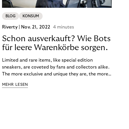
BLOG
KONSUM
Riverty |
Nov. 21, 2022
4 minutes
Schon ausverkauft? Wie Bots
für leere Warenkörbe sorgen.
Limited and rare items, like special edition
sneakers, are coveted by fans and collectors alike.
The more exclusive and unique they are, the more
the obsession grows. The fashion and lifestyle
MEHR LESEN
industry uses artificial scarcity, also known as a
“drop”, to boost sales and provide exclusive brand
experiences. Resellers can and do exploit this,
reselling products for several times their original
value. You might be thinking, “Kerching!”. But this is
really an unwanted side effect – one which more