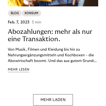
BLOG
KONSUM
Feb. 7, 2023
5 min
Abozahlungen: mehr als nur
eine Transaktion.
Von Musik, Filmen und Kleidung bis hin zu
Nahrungsergänzungsmitteln und Kochboxen – die
Abowirtschaft boomt. Und das aus gutem Grund:
Abonnements geben uns die Flexibilität, die wir uns
MEHR LESEN
wünschen. Sie ermöglichen es uns, Produkte und
Dienstleistungen jederzeit zu nutzen, ohne sie
kaufen zu müssen. Viele große Unternehmen haben
das Potenzial von Abonnements schon für sich
entdeckt. Und das neue Geschäftsmodell rentiert
MEHR LADEN
sich. Doch was genau können Sie tun, um