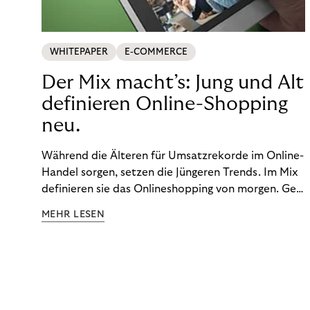
WHITEPAPER
E-COMMERCE
Der Mix macht’s: Jung und Alt
definieren Online-Shopping
neu.
Während die Älteren für Umsatzrekorde im Online-
Handel sorgen, setzen die Jüngeren Trends. Im Mix
definieren sie das Onlineshopping von morgen. Gen
Z und Best Ager eint im Onlineshopping eine
MEHR LESEN
gemeinsame Leidenschaft - allerdings
unterscheiden sie sich in ihren Vorlieben und
Verhaltensweisen. Wir haben uns das genauer
angeschaut.