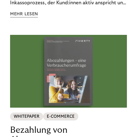
Inkassoprozess, der Kund:innen aktiv anspricht und
ihnen einfache digitale Zahlungs-Tools bietet und
MEHR LESEN
Finanzbildung ermöglicht. So bleiben Menschen
finanziell unabhängig – und in einem
selbstbestimmten Customer Lifecycle mit Ihrem
Unternehmen.
WHITEPAPER
E-COMMERCE
Bezahlung von