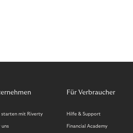
and more companies are taking technical steps to
tackle.
ternehmen
Für Verbraucher
 starten mit Riverty
Hilfe & Support
 uns
Financial Academy