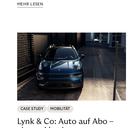
Aufklärung zu Finanzthemen helfen wir Menschen,
MEHR LESEN
ein Leben in finanzieller Freiheit zu führen. So
wollen wir eine nachhaltige Art schaffen,
einzukaufen, zu konsumieren und zu zahlen.
CASE STUDY
MOBILITÄT
Lynk & Co: Auto auf Abo –