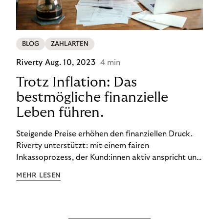
BLOG
ZAHLARTEN
Riverty
Aug. 10, 2023
4 min
Trotz Inflation: Das
bestmögliche finanzielle
Leben führen.
Steigende Preise erhöhen den finanziellen Druck.
Riverty unterstützt: mit einem fairen
Inkassoprozess, der Kund:innen aktiv anspricht und
ihnen einfache digitale Zahlungs-Tools bietet und
MEHR LESEN
Finanzbildung ermöglicht. So bleiben Menschen
finanziell unabhängig – und in einem
selbstbestimmten Customer Lifecycle mit Ihrem
Unternehmen.