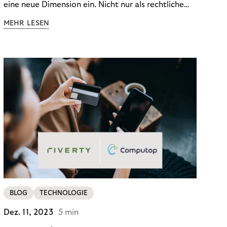
eine neue Dimension ein. Nicht nur als rechtliche
Notwendigkeit, sondern als strategischer
MEHR LESEN
Wettbewerbsvorteil. In einem Umfeld steigender
regulatorischer Anforderungen – etwa durch Basel
III, MiFID II oder die Datenschutz-Grundverordnung
(DSGVO) – geraten viele Unternehmen an die
Grenzen traditioneller Compliance-Mechanismen.
BLOG
TECHNOLOGIE
Dez. 11, 2023
5 min