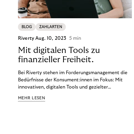
BLOG
ZAHLARTEN
Riverty
Aug. 10, 2023
5 min
Mit digitalen Tools zu
finanzieller Freiheit.
Bei Riverty stehen im Forderungsmanagement die
Bedürfnisse der Konsument:innen im Fokus: Mit
innovativen, digitalen Tools und gezielter
Aufklärung zu Finanzthemen helfen wir Menschen,
MEHR LESEN
ein Leben in finanzieller Freiheit zu führen. So
wollen wir eine nachhaltige Art schaffen,
einzukaufen, zu konsumieren und zu zahlen.