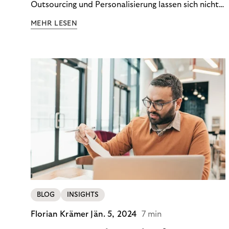
Outsourcing und Personalisierung lassen sich nicht
nur Kosten optimieren, sondern auch stabile
MEHR LESEN
Ergebnisse sichern. Riverty zeigt, wie Recovery-
Teams aus einem Kostenfaktor einen echten
Werttreiber machen.
BLOG
INSIGHTS
Florian Krämer
Jän. 5, 2024
7 min