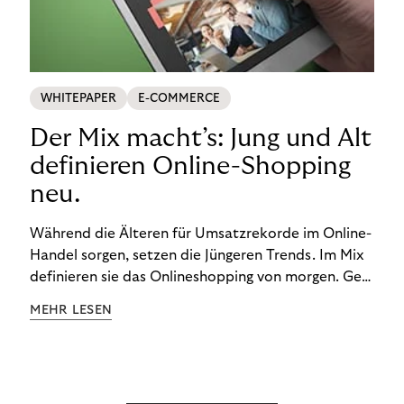
WHITEPAPER
E-COMMERCE
Der Mix macht’s: Jung und Alt
definieren Online-Shopping
neu.
Während die Älteren für Umsatzrekorde im Online-
Handel sorgen, setzen die Jüngeren Trends. Im Mix
definieren sie das Onlineshopping von morgen. Gen
Z und Best Ager eint im Onlineshopping eine
MEHR LESEN
gemeinsame Leidenschaft - allerdings
unterscheiden sie sich in ihren Vorlieben und
Verhaltensweisen. Wir haben uns das genauer
angeschaut.