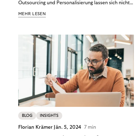
Outsourcing und Personalisierung lassen sich nicht
nur Kosten optimieren, sondern auch stabile
MEHR LESEN
Ergebnisse sichern. Riverty zeigt, wie Recovery-
Teams aus einem Kostenfaktor einen echten
Werttreiber machen.
BLOG
INSIGHTS
Florian Krämer
Jän. 5, 2024
7 min