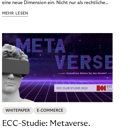
eine neue Dimension ein. Nicht nur als rechtliche
Notwendigkeit, sondern als strategischer
MEHR LESEN
Wettbewerbsvorteil. In einem Umfeld steigender
regulatorischer Anforderungen – etwa durch Basel
III, MiFID II oder die Datenschutz-Grundverordnung
(DSGVO) – geraten viele Unternehmen an die
Grenzen traditioneller Compliance-Mechanismen.
WHITEPAPER
E-COMMERCE
ECC-Studie: Metaverse.