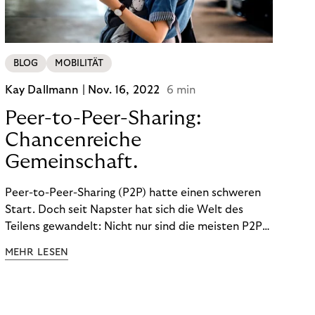
BLOG
MOBILITÄT
Kay Dallmann |
Nov. 16, 2022
6 min
Peer-to-Peer-Sharing:
Chancenreiche
Gemeinschaft.
Peer-to-Peer-Sharing (P2P) hatte einen schweren
Start. Doch seit Napster hat sich die Welt des
Teilens gewandelt: Nicht nur sind die meisten P2P-
Sharing-Modelle komplett legal. Auch was geteilt
MEHR LESEN
wird, hat sich geändert. Das bietet Unternehmen
Chancen.