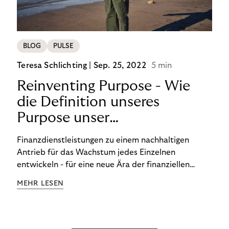
BLOG
PULSE
Teresa Schlichting |
Sep. 25, 2022
5 min
Reinventing Purpose - Wie
die Definition unseres
Purpose unser
Transformation beeinflusst
Finanzdienstleistungen zu einem nachhaltigen
hat!
Antrieb für das Wachstum jedes Einzelnen
entwickeln - für eine neue Ära der finanziellen
Freiheit. Die Definition unseres Purpose war der
MEHR LESEN
Startpunkt unserer Transformation. Lesen Sie mehr
über unsere FinTech Ambitionen und wie wir unsere
Organisation auf unseren Purpose ausgerichtet
haben.