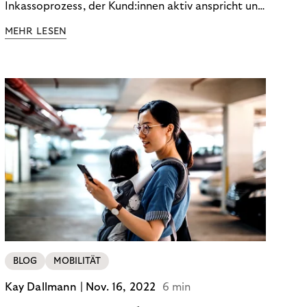
Inkassoprozess, der Kund:innen aktiv anspricht und
ihnen einfache digitale Zahlungs-Tools bietet und
MEHR LESEN
Finanzbildung ermöglicht. So bleiben Menschen
finanziell unabhängig – und in einem
selbstbestimmten Customer Lifecycle mit Ihrem
Unternehmen.
BLOG
MOBILITÄT
Kay Dallmann |
Nov. 16, 2022
6 min