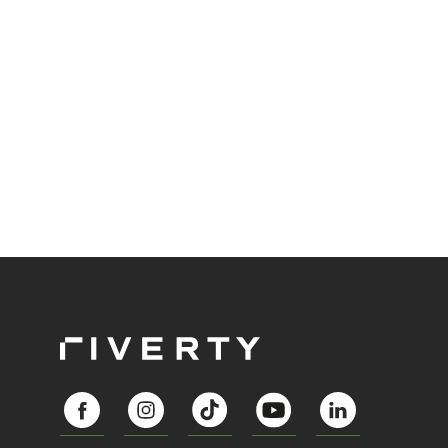
sprechen, die den Menschen in den Mittelpunkt
unseres wirtschaftlichen Handelns stellt? Eine
Zukunft, die auf der festen Überzeugung aufbaut,
dass jeder das Recht haben sollte, seiner Berufung
und Leidenschaft zu folgen?