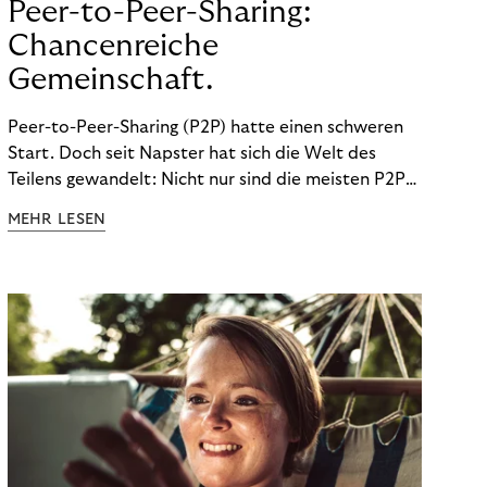
Peer-to-Peer-Sharing:
Chancenreiche
Gemeinschaft.
Peer-to-Peer-Sharing (P2P) hatte einen schweren
Start. Doch seit Napster hat sich die Welt des
Teilens gewandelt: Nicht nur sind die meisten P2P-
Sharing-Modelle komplett legal. Auch was geteilt
MEHR LESEN
wird, hat sich geändert. Das bietet Unternehmen
Chancen.