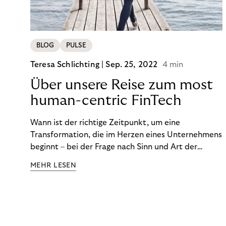
BLOG
PULSE
Teresa Schlichting |
Sep. 25, 2022
4 min
Über unsere Reise zum most
human-centric FinTech
Wann ist der richtige Zeitpunkt, um eine
Transformation, die im Herzen eines Unternehmens
beginnt – bei der Frage nach Sinn und Art der
Zusammenarbeit – nach außen zu tragen? Wann
MEHR LESEN
kommuniziert man ein Ziel, das so ganzheitlich ist,
dass es heute noch nicht für alle Produkte,
Prozesse und Strukturen umgesetzt sein kann?
Wann ist in Zeiten von Pandemie und humanitären
Krisen der richtige Moment, über eine Zukunft zu