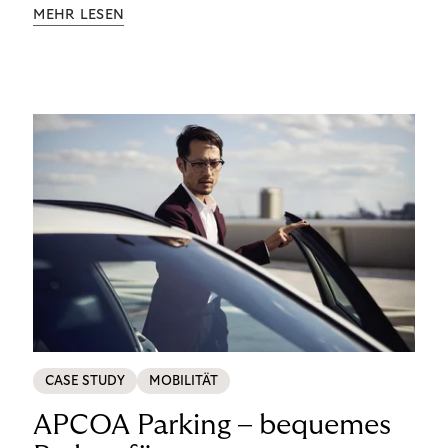
Aufklärung zu Finanzthemen helfen wir Menschen,
MEHR LESEN
ein Leben in finanzieller Freiheit zu führen. So
wollen wir eine nachhaltige Art schaffen,
einzukaufen, zu konsumieren und zu zahlen.
CASE STUDY
MOBILITÄT
APCOA Parking – bequemes