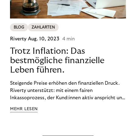
BLOG
ZAHLARTEN
Riverty
Aug. 10, 2023
4 min
Trotz Inflation: Das
bestmögliche finanzielle
Leben führen.
Steigende Preise erhöhen den finanziellen Druck.
Riverty unterstützt: mit einem fairen
Inkassoprozess, der Kund:innen aktiv anspricht und
ihnen einfache digitale Zahlungs-Tools bietet und
MEHR LESEN
Finanzbildung ermöglicht. So bleiben Menschen
finanziell unabhängig – und in einem
selbstbestimmten Customer Lifecycle mit Ihrem
Unternehmen.