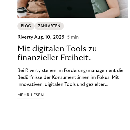
BLOG
ZAHLARTEN
Riverty
Aug. 10, 2023
5 min
Mit digitalen Tools zu
finanzieller Freiheit.
Bei Riverty stehen im Forderungsmanagement die
Bedürfnisse der Konsument:innen im Fokus: Mit
innovativen, digitalen Tools und gezielter
Aufklärung zu Finanzthemen helfen wir Menschen,
MEHR LESEN
ein Leben in finanzieller Freiheit zu führen. So
wollen wir eine nachhaltige Art schaffen,
einzukaufen, zu konsumieren und zu zahlen.