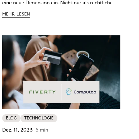
eine neue Dimension ein. Nicht nur als rechtliche
Notwendigkeit, sondern als strategischer
MEHR LESEN
Wettbewerbsvorteil. In einem Umfeld steigender
regulatorischer Anforderungen – etwa durch Basel
III, MiFID II oder die Datenschutz-Grundverordnung
(DSGVO) – geraten viele Unternehmen an die
Grenzen traditioneller Compliance-Mechanismen.
BLOG
TECHNOLOGIE
Dez. 11, 2023
5 min