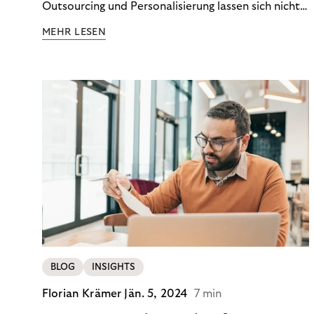
Outsourcing und Personalisierung lassen sich nicht
nur Kosten optimieren, sondern auch stabile
MEHR LESEN
Ergebnisse sichern. Riverty zeigt, wie Recovery-
Teams aus einem Kostenfaktor einen echten
Werttreiber machen.
BLOG
INSIGHTS
Florian Krämer
Jän. 5, 2024
7 min